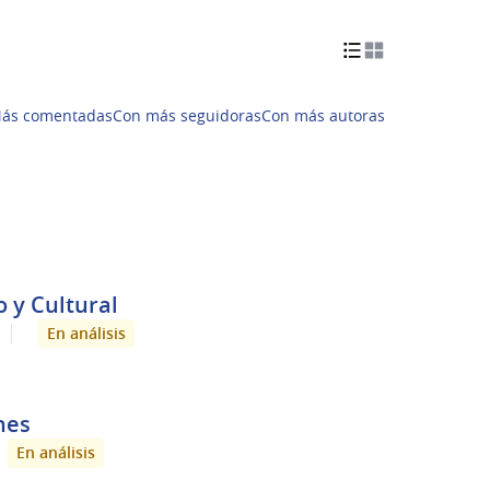
ás comentadas
Con más seguidoras
Con más autoras
o y Cultural
En análisis
nes
En análisis