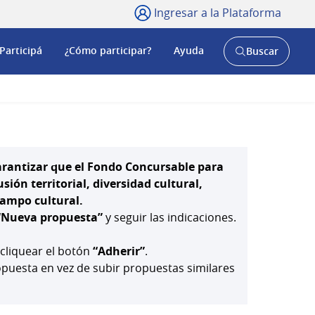
Ingresar a la Plataforma
Participá
¿Cómo participar?
Ayuda
Buscar
Abrir
buscador
y
arantizar que el Fondo Concursable para
ión territorial, diversidad cultural,
 campo cultural.
“Nueva propuesta”
y seguir las indicaciones.
 cliquear el botón
“Adherir”
.
uesta en vez de subir propuestas similares