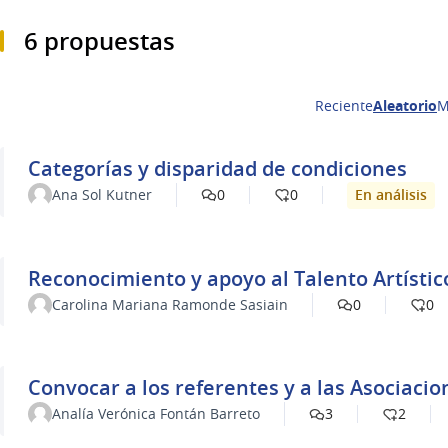
6 propuestas
Reciente
Aleatorio
M
Categorías y disparidad de condiciones
En análisis
Ana Sol Kutner
0
0
Reconocimiento y apoyo al Talento Artístic
Carolina Mariana Ramonde Sasiain
0
0
Convocar a los referentes y a las Asociacio
Analía Verónica Fontán Barreto
3
2