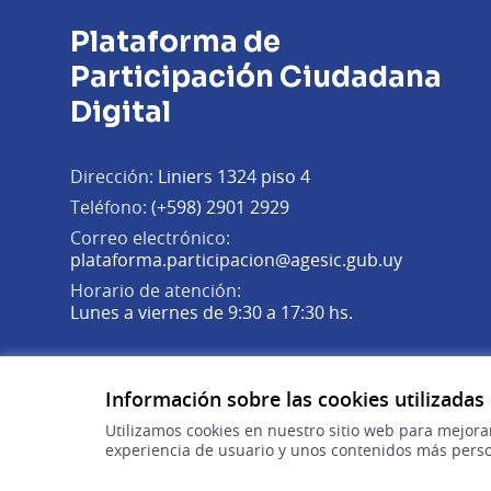
Plataforma de
Participación Ciudadana
Digital
Dirección:
Liniers 1324 piso 4
Teléfono:
(+598) 2901 2929
Correo electrónico:
(Abrir en 
plataforma.participacion@agesic.gub.uy
Horario de atención:
Lunes a viernes de 9:30 a 17:30 hs.
Plataforma de Participación Ciudadana Digital en X
Plataforma de Participación Ciudadana Digital en Fa
Plataforma de Participación Ciudadana Digital en
(Enlace externo)
(Enlace externo)
(Enlace externo)
Información sobre las cookies utilizadas
Utilizamos cookies en nuestro sitio web para mejora
experiencia de usuario y unos contenidos más perso
gub.uy
(Enlace externo)