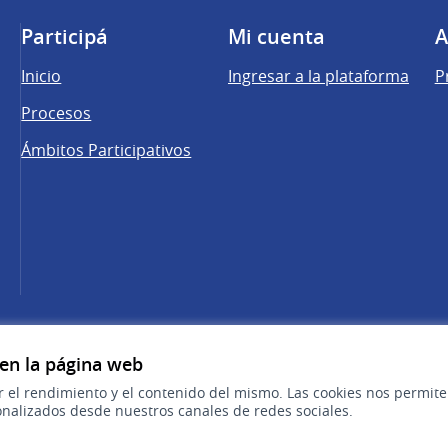
Participá
Mi cuenta
A
Inicio
Ingresar a la plataforma
P
Procesos
Ámbitos Participativos
una pestaña nueva)
cebook
 YouTube
 en la página web
r el rendimiento y el contenido del mismo. Las cookies nos permit
nalizados desde nuestros canales de redes sociales.
Sitio oficial de la República Oriental del 