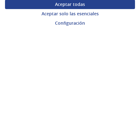
Ayuda
Aceptar todas
Aceptar solo las esenciales
Preguntas frecuentes
Configuración
Enlaces
Actividad
Encuentros
Descargar ficheros de datos abiertos
gub.uy
(Enlace externo)