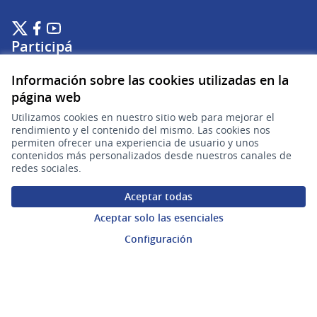
Plataforma de Participación Ciudadana Digital en X
Plataforma de Participación Ciudadana Digital en Facebook
Plataforma de Participación Ciudadana Digital en YouTu
(Enlace externo)
(Enlace externo)
(Enlace externo)
Participá
Inicio
Información sobre las cookies utilizadas en la
página web
Procesos
Utilizamos cookies en nuestro sitio web para mejorar el
Ámbitos Participativos
rendimiento y el contenido del mismo. Las cookies nos
permiten ofrecer una experiencia de usuario y unos
contenidos más personalizados desde nuestros canales de
redes sociales.
Mi cuenta
Aceptar todas
Ingresar a la plataforma
Aceptar solo las esenciales
Configuración
Ayuda
Preguntas frecuentes