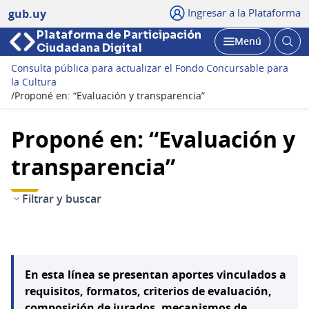
Ingresar a la Plataforma
gub.uy
Plataforma de Participación
Abri
Menú
Ciudadana Digital
bus
Abrir
Consulta pública para actualizar el Fondo Concursable para
la Cultura
/
Proponé en: “Evaluación y transparencia”
Proponé en: “Evaluación y
transparencia”
Filtrar y buscar
En esta línea se presentan aportes vinculados a
requisitos, formatos, criterios de evaluación,
composición de jurados, mecanismos de