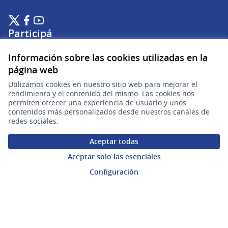
Plataforma de Participación Ciudadana Digital en X
Plataforma de Participación Ciudadana Digital en Facebook
Plataforma de Participación Ciudadana Digital en YouTu
(Enlace externo)
(Enlace externo)
(Enlace externo)
Participá
Inicio
Información sobre las cookies utilizadas en la
página web
Procesos
Utilizamos cookies en nuestro sitio web para mejorar el
Ámbitos Participativos
rendimiento y el contenido del mismo. Las cookies nos
permiten ofrecer una experiencia de usuario y unos
contenidos más personalizados desde nuestros canales de
redes sociales.
Mi cuenta
Aceptar todas
Ingresar a la plataforma
Aceptar solo las esenciales
Configuración
Ayuda
Preguntas frecuentes