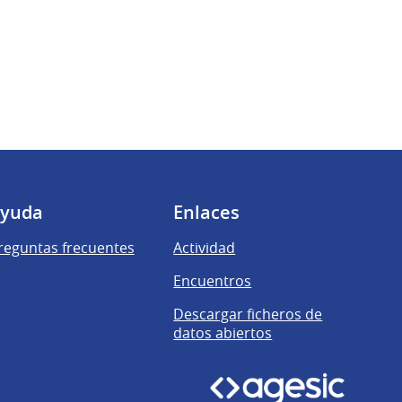
yuda
Enlaces
reguntas frecuentes
Actividad
Encuentros
Descargar ficheros de
datos abiertos