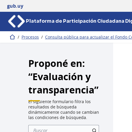
gub.uy
Plataforma de Participación Ciudadana Dig
/
Procesos
/
Consulta pública para actualizar el Fondo C
Inicio
Proponé en:
“Evaluación y
transparencia”
El siguiente formulario filtra los
resultados de búsqueda
dinámicamente cuando se cambian
las condiciones de búsqueda.