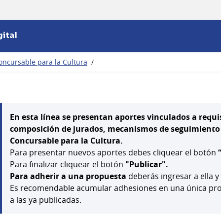
ital
oncursable para la Cultura
/
En esta línea se presentan aportes vinculados a requis
composición de jurados, mecanismos de seguimiento y
Concursable para la Cultura.
Para presentar nuevos aportes debes cliquear el botón
Para finalizar cliquear el botón
"Publicar".
Para adherir a una propuesta
deberás ingresar a ella y
Es recomendable acumular adhesiones en una única prop
a las ya publicadas.