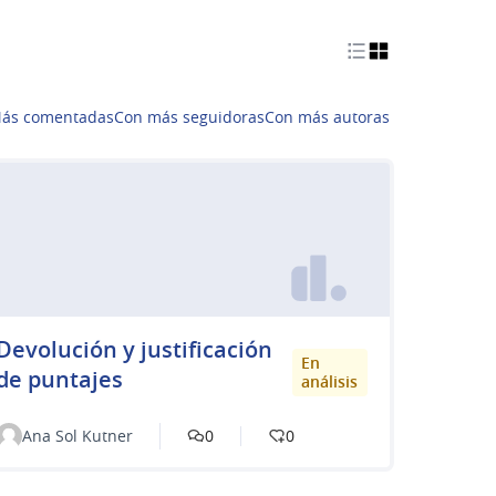
ás comentadas
Con más seguidoras
Con más autoras
Devolución y justificación
En
de puntajes
análisis
Ana Sol Kutner
0
0