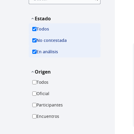
Estado
Todos
No contestada
En análisis
Origen
Todos
Oficial
Participantes
Encuentros