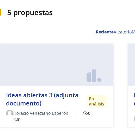
5 propuestas
Reciente
Aleatorio
M
Ideas abiertas 3 (adjunta
En
documento)
análisis
Horacio Veneziano Esperón
0
0