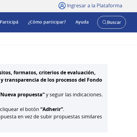
Ingresar a la Plataforma
Participá
¿Cómo participar?
Ayuda
Buscar
Abrir
buscador
y
itos, formatos, criterios de evaluación,
 transparencia de los procesos del Fondo
“Nueva propuesta”
y seguir las indicaciones.
 cliquear el botón
“Adherir”
.
uesta en vez de subir propuestas similares