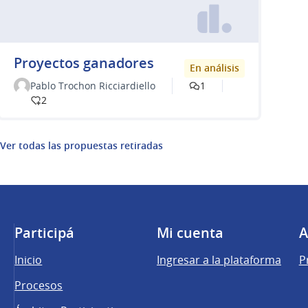
Proyectos ganadores
En análisis
Pablo Trochon Ricciardiello
1
2
Ver todas las propuestas retiradas
Participá
Mi cuenta
A
Inicio
Ingresar a la plataforma
P
Procesos