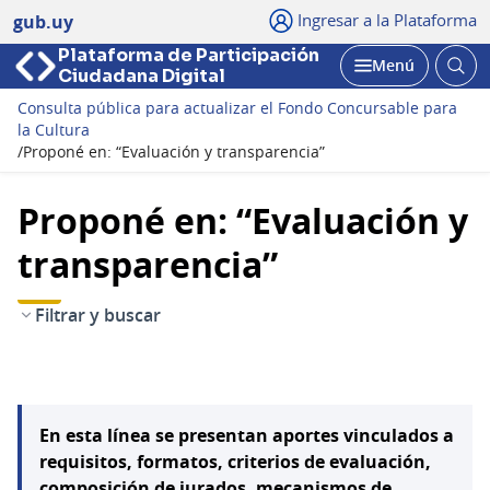
Ingresar a la Plataforma
gub.uy
Plataforma de Participación
Abri
Menú
Ciudadana Digital
bus
Abrir
Consulta pública para actualizar el Fondo Concursable para
la Cultura
/
Proponé en: “Evaluación y transparencia”
Proponé en: “Evaluación y
transparencia”
Filtrar y buscar
En esta línea se presentan aportes vinculados a
requisitos, formatos, criterios de evaluación,
composición de jurados, mecanismos de