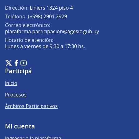
Dirección:
Liniers 1324 piso 4
Teléfono:
(+598) 2901 2929
Correo electrónico:
(Abrir en una pe
plataforma.participacion@agesic.gub.uy
Horario de atención:
Lunes a viernes de 9:30 a 17:30 hs.
Plataforma de Participación Ciudadana Digital en X
Plataforma de Participación Ciudadana Digital en Facebook
Plataforma de Participación Ciudadana Digital en YouTu
(Enlace externo)
(Enlace externo)
(Enlace externo)
Participá
Inicio
Procesos
Ámbitos Participativos
Mi cuenta
Ingresar a la plataforma