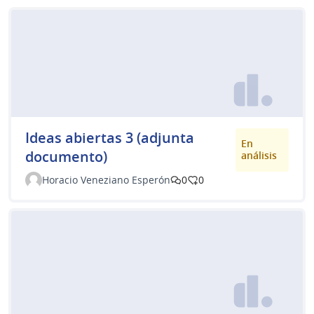
Ideas abiertas 3 (adjunta
En
documento)
análisis
Horacio Veneziano Esperón
0
0