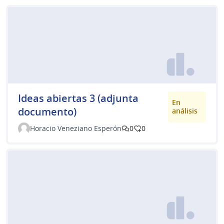
Ideas abiertas 3 (adjunta
En
documento)
análisis
Horacio Veneziano Esperón
0
0