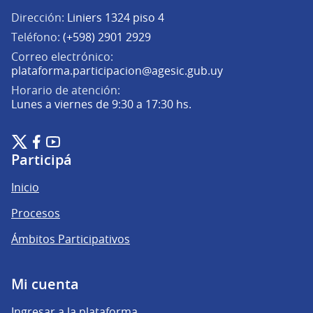
Dirección:
Liniers 1324 piso 4
Teléfono:
(+598) 2901 2929
Correo electrónico:
(Abrir en una pe
plataforma.participacion@agesic.gub.uy
Horario de atención:
Lunes a viernes de 9:30 a 17:30 hs.
Plataforma de Participación Ciudadana Digital en X
Plataforma de Participación Ciudadana Digital en Facebook
Plataforma de Participación Ciudadana Digital en YouTu
(Enlace externo)
(Enlace externo)
(Enlace externo)
Participá
Inicio
Procesos
Ámbitos Participativos
Mi cuenta
Ingresar a la plataforma