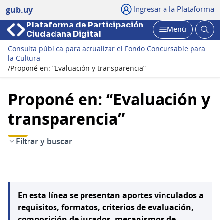
Ingresar a la Plataforma
gub.uy
Plataforma de Participación
Abri
Menú
Ciudadana Digital
bus
Abrir
Consulta pública para actualizar el Fondo Concursable para
la Cultura
/
Proponé en: “Evaluación y transparencia”
Proponé en: “Evaluación y
transparencia”
Filtrar y buscar
En esta línea se presentan aportes vinculados a
requisitos, formatos, criterios de evaluación,
composición de jurados, mecanismos de