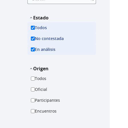
Estado
Todos
No contestada
En análisis
Origen
Todos
Oficial
Participantes
Encuentros