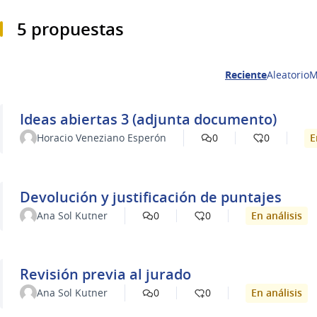
5 propuestas
Reciente
Aleatorio
M
Ideas abiertas 3 (adjunta documento)
E
Horacio Veneziano Esperón
0
0
Devolución y justificación de puntajes
En análisis
Ana Sol Kutner
0
0
Revisión previa al jurado
En análisis
Ana Sol Kutner
0
0