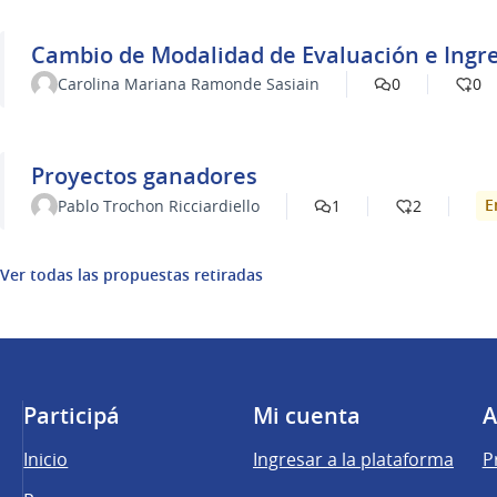
Cambio de Modalidad de Evaluación e Ingre
Carolina Mariana Ramonde Sasiain
0
0
Proyectos ganadores
E
Pablo Trochon Ricciardiello
1
2
Ver todas las propuestas retiradas
Participá
Mi cuenta
A
Inicio
Ingresar a la plataforma
P