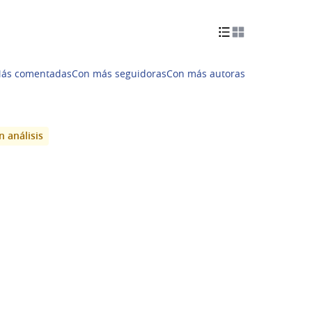
ás comentadas
Con más seguidoras
Con más autoras
n análisis