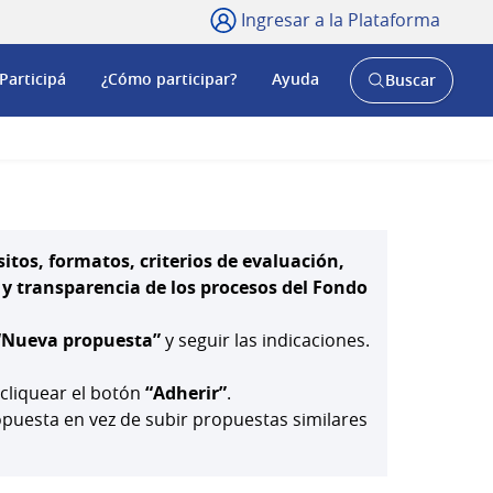
Ingresar a la Plataforma
Participá
¿Cómo participar?
Ayuda
Buscar
Abrir
buscador
y
itos, formatos, criterios de evaluación,
 transparencia de los procesos del Fondo
“Nueva propuesta”
y seguir las indicaciones.
 cliquear el botón
“Adherir”
.
uesta en vez de subir propuestas similares