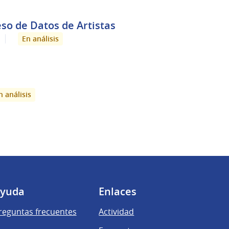
so de Datos de Artistas
En análisis
n análisis
yuda
Enlaces
reguntas frecuentes
Actividad