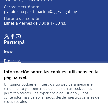
Teléfono:
(+598) 2901 2929
Correo electrónico:
(Abrir en una pe
plataforma.participacion@agesic.gub.uy
Horario de atención:
Lunes a viernes de 9:30 a 17:30 hs.
Plataforma de Participación Ciudadana Digital en X
Plataforma de Participación Ciudadana Digital en Facebook
Plataforma de Participación Ciudadana Digital en YouTu
(Enlace externo)
(Enlace externo)
(Enlace externo)
Participá
Inicio
Procesos
Ámbitos Participativos
Información sobre las cookies utilizadas en la
página web
Utilizamos cookies en nuestro sitio web para mejorar el
Mi cuenta
rendimiento y el contenido del mismo. Las cookies nos
permiten ofrecer una experiencia de usuario y unos
Ingresar a la plataforma
contenidos más personalizados desde nuestros canales de
redes sociales.