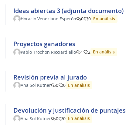
Ideas abiertas 3 (adjunta documento)
En análisis
Horacio Veneziano Esperón
0
0
Proyectos ganadores
En análisis
Pablo Trochon Ricciardiello
1
2
Revisión previa al jurado
En análisis
Ana Sol Kutner
0
0
Devolución y justificación de puntajes
En análisis
Ana Sol Kutner
0
0