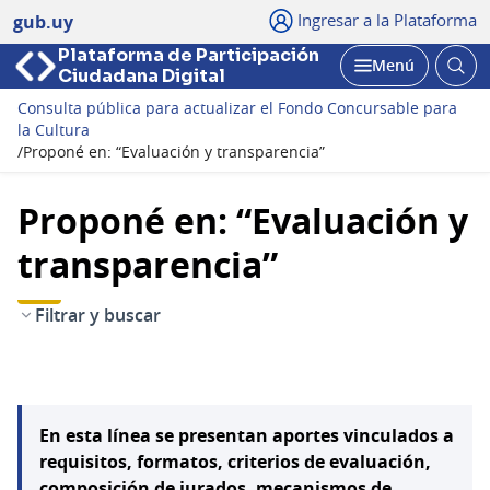
Ingresar a la Plataforma
gub.uy
Plataforma de Participación
Abri
Menú
Ciudadana Digital
bus
Abrir
Consulta pública para actualizar el Fondo Concursable para
la Cultura
/
Proponé en: “Evaluación y transparencia”
Proponé en: “Evaluación y
transparencia”
Filtrar y buscar
En esta línea se presentan aportes vinculados a
requisitos, formatos, criterios de evaluación,
composición de jurados, mecanismos de