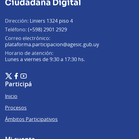
Ciudadana Digital
Dirección:
Liniers 1324 piso 4
Teléfono:
(+598) 2901 2929
Correo electrónico:
(Abrir en una pe
plataforma.participacion@agesic.gub.uy
Horario de atención:
Lunes a viernes de 9:30 a 17:30 hs.
Plataforma de Participación Ciudadana Digital en X
Plataforma de Participación Ciudadana Digital en Facebook
Plataforma de Participación Ciudadana Digital en YouTu
(Enlace externo)
(Enlace externo)
(Enlace externo)
Participá
Inicio
Procesos
Ámbitos Participativos