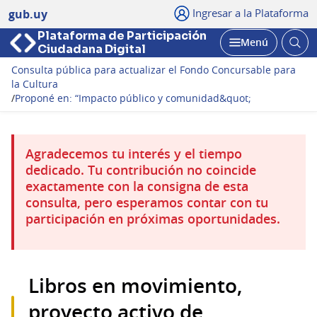
Ingresar a la Plataforma
gub.uy
Plataforma de Participación
Abri
Menú
Ciudadana Digital
bus
Abrir
Consulta pública para actualizar el Fondo Concursable para
la Cultura
/
Proponé en: “Impacto público y comunidad&quot;
Agradecemos tu interés y el tiempo
dedicado. Tu contribución no coincide
exactamente con la consigna de esta
consulta, pero esperamos contar con tu
participación en próximas oportunidades.
Libros en movimiento,
proyecto activo de