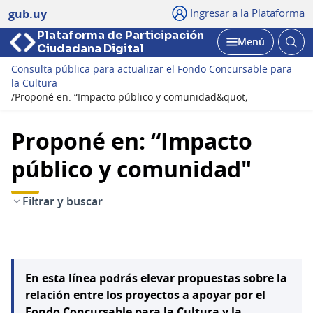
Ingresar a la Plataforma
gub.uy
Plataforma de Participación
Abri
Menú
Ciudadana Digital
bus
Abrir
Consulta pública para actualizar el Fondo Concursable para
la Cultura
/
Proponé en: “Impacto público y comunidad&quot;
Proponé en: “Impacto
público y comunidad"
Filtrar y buscar
En esta línea podrás elevar propuestas sobre la
relación entre los proyectos a apoyar por el
Fondo Concursable para la Cultura y la