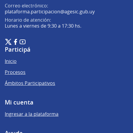
Correo electrónico:
(Abrir en una pe
plataforma.participacion@agesic.gub.uy
Horario de atención:
Lunes a viernes de 9:30 a 17:30 hs.
Plataforma de Participación Ciudadana Digital en X
Plataforma de Participación Ciudadana Digital en Facebook
Plataforma de Participación Ciudadana Digital en YouTu
(Enlace externo)
(Enlace externo)
(Enlace externo)
Participá
Inicio
Procesos
Ámbitos Participativos
Mi cuenta
Ingresar a la plataforma