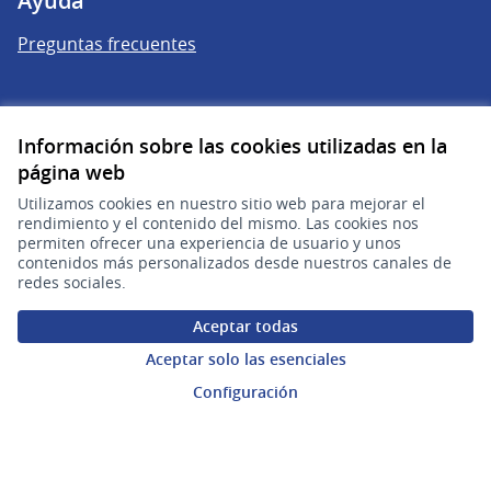
Ayuda
Preguntas frecuentes
Enlaces
Información sobre las cookies utilizadas en la
Actividad
página web
Encuentros
Utilizamos cookies en nuestro sitio web para mejorar el
rendimiento y el contenido del mismo. Las cookies nos
Descargar ficheros de datos abiertos
permiten ofrecer una experiencia de usuario y unos
contenidos más personalizados desde nuestros canales de
redes sociales.
Aceptar todas
Aceptar solo las esenciales
Configuración
gub.uy
(Enlace externo)