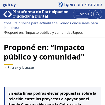
Ingresar a la Plataforma
gub.uy
Plataforma de Participación
Abri
Menú
Ciudadana Digital
bus
Abrir
Consulta pública para actualizar el Fondo Concursable para
la Cultura
/
Proponé en: “Impacto público y comunidad&quot;
Proponé en: “Impacto
público y comunidad"
Filtrar y buscar
En esta línea podrás elevar propuestas sobre la
relación entre los proyectos a apoyar por el
Fondo Concursable para la Cultura y la