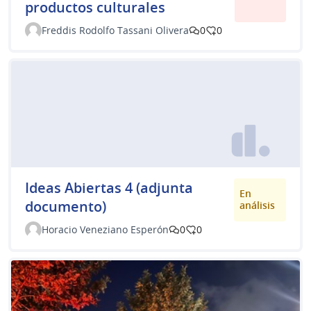
productos culturales
Freddis Rodolfo Tassani Olivera
0
0
Ideas Abiertas 4 (adjunta
En
documento)
análisis
Horacio Veneziano Esperón
0
0