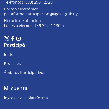
Teléfono:
(+598) 2901 2929
Correo electrónico:
(Abrir en una pe
plataforma.participacion@agesic.gub.uy
Horario de atención:
Lunes a viernes de 9:30 a 17:30 hs.
Plataforma de Participación Ciudadana Digital en X
Plataforma de Participación Ciudadana Digital en Facebook
Plataforma de Participación Ciudadana Digital en YouTu
(Enlace externo)
(Enlace externo)
(Enlace externo)
Participá
Inicio
Procesos
Ámbitos Participativos
Mi cuenta
Ingresar a la plataforma