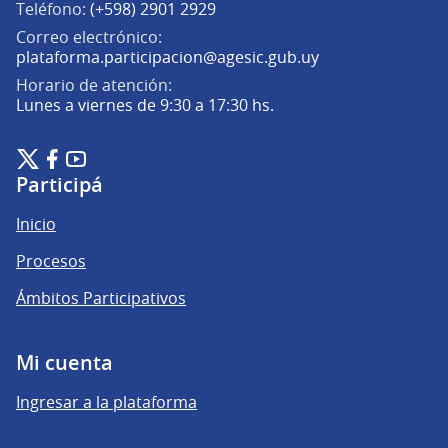
Teléfono:
(+598) 2901 2929
Correo electrónico:
(Abrir en una pe
plataforma.participacion@agesic.gub.uy
Horario de atención:
Lunes a viernes de 9:30 a 17:30 hs.
Plataforma de Participación Ciudadana Digital en X
Plataforma de Participación Ciudadana Digital en Facebook
Plataforma de Participación Ciudadana Digital en YouTu
(Enlace externo)
(Enlace externo)
(Enlace externo)
Participá
Inicio
Procesos
Ámbitos Participativos
Mi cuenta
Ingresar a la plataforma