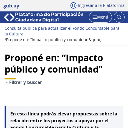
Ingresar a la Plataforma
gub.uy
Plataforma de Participación
Abri
Menú
Ciudadana Digital
bus
Abrir
Consulta pública para actualizar el Fondo Concursable para
la Cultura
/
Proponé en: “Impacto público y comunidad&quot;
Proponé en: “Impacto
público y comunidad"
Filtrar y buscar
En esta línea podrás elevar propuestas sobre la
relación entre los proyectos a apoyar por el
Fondo Concursable para la Cultura y la