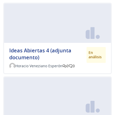
Ideas Abiertas 4 (adjunta
En
documento)
análisis
Horacio Veneziano Esperón
0
0