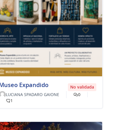
Museo Expandido
No validada
LUCIANA SPADARO GAIONE
0
1