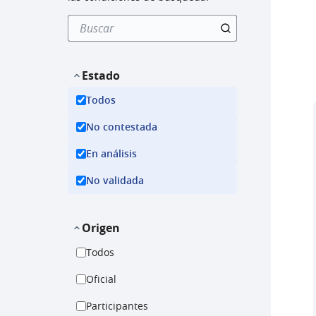
Estado
Todos
No contestada
En análisis
No validada
Origen
Todos
Oficial
Participantes