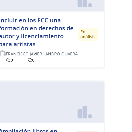
Incluir en los FCC una
formación en derechos de
En
autor y licenciamiento
análisis
para artistas
FRANCISCO JAVIER LANDRO OLIVERA
0
0
Ampliación libros en