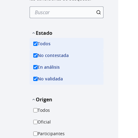
Estado
Todos
No contestada
En análisis
No validada
Origen
Todos
Oficial
Participantes