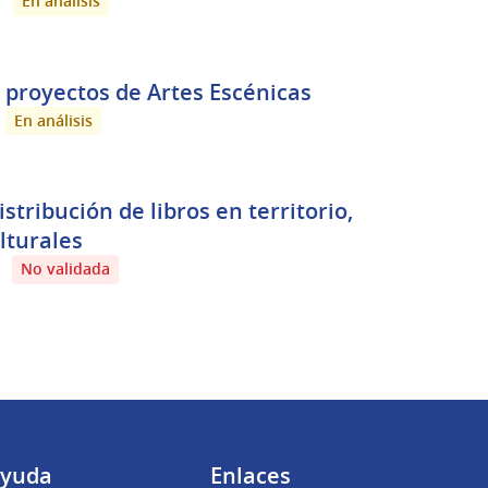
En análisis
 proyectos de Artes Escénicas
En análisis
tribución de libros en territorio,
lturales
No validada
yuda
Enlaces