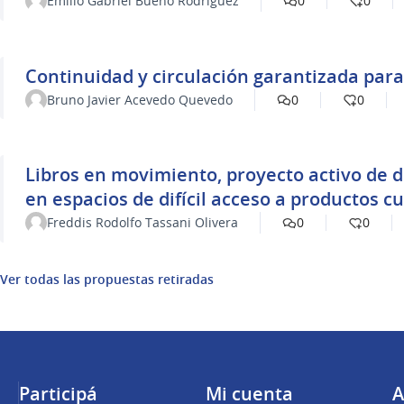
Emilio Gabriel Bueno Rodríguez
0
0
Continuidad y circulación garantizada para
Bruno Javier Acevedo Quevedo
0
0
Libros en movimiento, proyecto activo de dis
en espacios de difícil acceso a productos cu
Freddis Rodolfo Tassani Olivera
0
0
Ver todas las propuestas retiradas
Participá
Mi cuenta
A