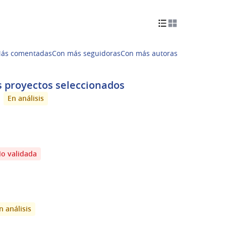
ás comentadas
Con más seguidoras
Con más autoras
s proyectos seleccionados
En análisis
o validada
n análisis