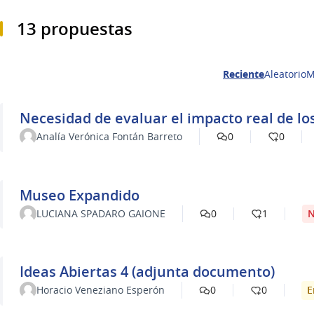
13 propuestas
Reciente
Aleatorio
M
Necesidad de evaluar el impacto real de lo
Analía Verónica Fontán Barreto
0
0
Museo Expandido
N
LUCIANA SPADARO GAIONE
0
1
Ideas Abiertas 4 (adjunta documento)
E
Horacio Veneziano Esperón
0
0