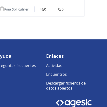
Ana Sol Kutner
0
0
yuda
Enlaces
reguntas frecuentes
Actividad
Encuentros
Descargar ficheros de
datos abiertos