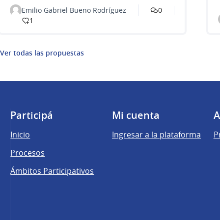
Emilio Gabriel Bueno Rodríguez
0
1
Ver todas las propuestas
Participá
Mi cuenta
A
Inicio
Ingresar a la plataforma
P
Procesos
Ámbitos Participativos
una pestaña nueva)