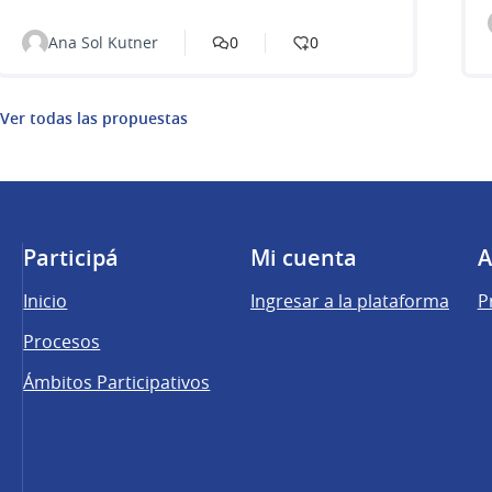
Ana Sol Kutner
0
0
Ver todas las propuestas
Participá
Mi cuenta
A
Inicio
Ingresar a la plataforma
P
Procesos
Ámbitos Participativos
una pestaña nueva)