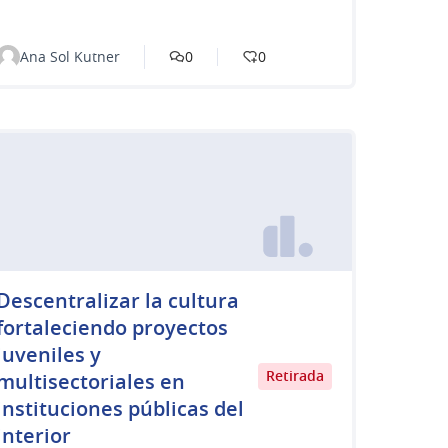
Ana Sol Kutner
0
0
Descentralizar la cultura
fortaleciendo proyectos
juveniles y
Retirada
multisectoriales en
instituciones públicas del
interior