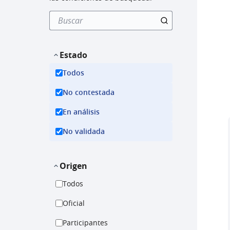
Estado
Todos
No contestada
En análisis
No validada
Origen
Todos
Oficial
Participantes