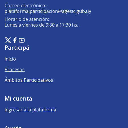
Correo electrónico:
(Abrir en una pe
plataforma.participacion@agesic.gub.uy
Horario de atención:
Lunes a viernes de 9:30 a 17:30 hs.
Plataforma de Participación Ciudadana Digital en X
Plataforma de Participación Ciudadana Digital en Facebook
Plataforma de Participación Ciudadana Digital en YouTu
(Enlace externo)
(Enlace externo)
(Enlace externo)
Participá
Inicio
Procesos
Ámbitos Participativos
Mi cuenta
Ingresar a la plataforma