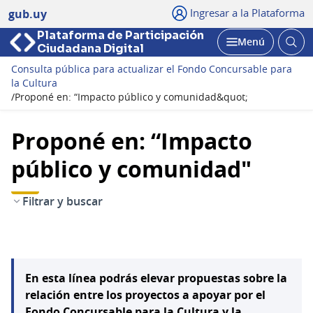
Ingresar a la Plataforma
gub.uy
Plataforma de Participación
Abri
Menú
Ciudadana Digital
bus
Abrir
Consulta pública para actualizar el Fondo Concursable para
la Cultura
/
Proponé en: “Impacto público y comunidad&quot;
Proponé en: “Impacto
público y comunidad"
Filtrar y buscar
En esta línea podrás elevar propuestas sobre la
relación entre los proyectos a apoyar por el
Fondo Concursable para la Cultura y la