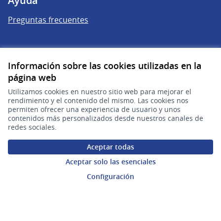
Ayuda
Preguntas frecuentes
Enlaces
Información sobre las cookies utilizadas en la
Actividad
página web
Encuentros
Utilizamos cookies en nuestro sitio web para mejorar el
rendimiento y el contenido del mismo. Las cookies nos
Descargar ficheros de datos abiertos
permiten ofrecer una experiencia de usuario y unos
contenidos más personalizados desde nuestros canales de
redes sociales.
Aceptar todas
Aceptar solo las esenciales
Configuración
gub.uy
(Enlace externo)