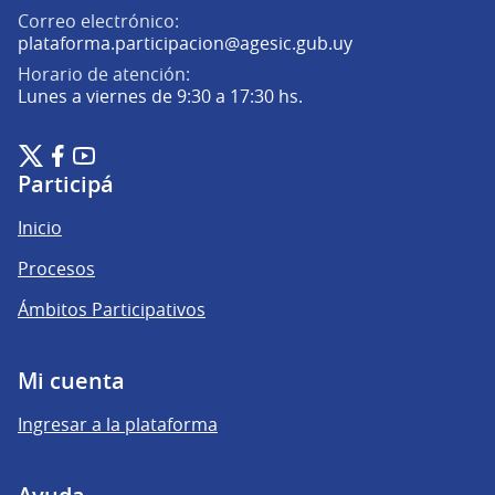
Correo electrónico:
(Abrir en una pe
plataforma.participacion@agesic.gub.uy
Horario de atención:
Lunes a viernes de 9:30 a 17:30 hs.
Plataforma de Participación Ciudadana Digital en X
Plataforma de Participación Ciudadana Digital en Facebook
Plataforma de Participación Ciudadana Digital en YouTu
(Enlace externo)
(Enlace externo)
(Enlace externo)
Participá
Inicio
Procesos
Ámbitos Participativos
Mi cuenta
Ingresar a la plataforma