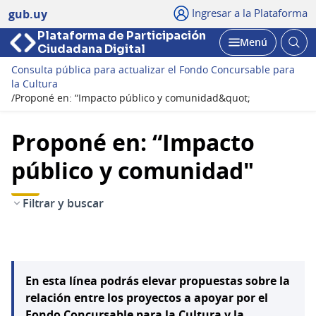
Ingresar a la Plataforma
gub.uy
Plataforma de Participación
Abri
Menú
Ciudadana Digital
bus
Abrir
Consulta pública para actualizar el Fondo Concursable para
la Cultura
/
Proponé en: “Impacto público y comunidad&quot;
Proponé en: “Impacto
público y comunidad"
Filtrar y buscar
En esta línea podrás elevar propuestas sobre la
relación entre los proyectos a apoyar por el
Fondo Concursable para la Cultura y la