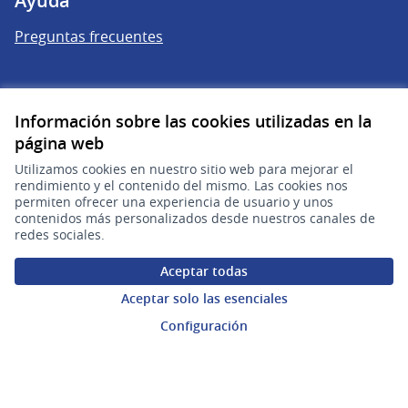
Ayuda
Preguntas frecuentes
Enlaces
Información sobre las cookies utilizadas en la
Actividad
página web
Encuentros
Utilizamos cookies en nuestro sitio web para mejorar el
rendimiento y el contenido del mismo. Las cookies nos
Descargar ficheros de datos abiertos
permiten ofrecer una experiencia de usuario y unos
contenidos más personalizados desde nuestros canales de
redes sociales.
Aceptar todas
Aceptar solo las esenciales
Configuración
gub.uy
(Enlace externo)