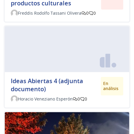
productos culturales
Freddis Rodolfo Tassani Olivera
0
0
Ideas Abiertas 4 (adjunta
En
documento)
análisis
Horacio Veneziano Esperón
0
0