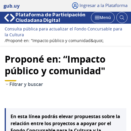
Ingresar a la Plataforma
gub.uy
Plataforma de Participación
Abri
Menú
Ciudadana Digital
bus
Abrir
Consulta pública para actualizar el Fondo Concursable para
la Cultura
/
Proponé en: “Impacto público y comunidad&quot;
Proponé en: “Impacto
público y comunidad"
Filtrar y buscar
En esta línea podrás elevar propuestas sobre la
relación entre los proyectos a apoyar por el
Fondo Concursable para la Cultura y la