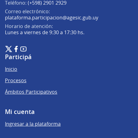
Teléfono:
(+598) 2901 2929
Correo electrónico:
(Abrir en una pe
plataforma.participacion@agesic.gub.uy
Horario de atención:
Lunes a viernes de 9:30 a 17:30 hs.
Plataforma de Participación Ciudadana Digital en X
Plataforma de Participación Ciudadana Digital en Facebook
Plataforma de Participación Ciudadana Digital en YouTu
(Enlace externo)
(Enlace externo)
(Enlace externo)
Participá
Inicio
Procesos
Ámbitos Participativos
Mi cuenta
Ingresar a la plataforma