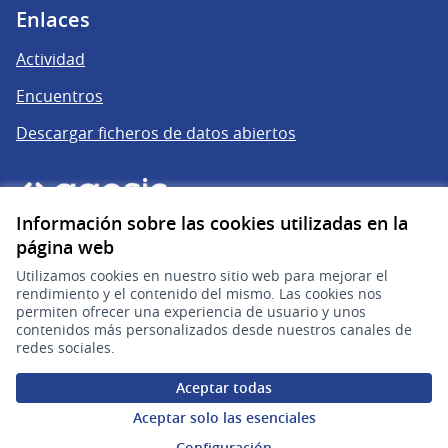
Enlaces
Actividad
Encuentros
Descargar ficheros de datos abiertos
Información sobre las cookies utilizadas en la
página web
Utilizamos cookies en nuestro sitio web para mejorar el
rendimiento y el contenido del mismo. Las cookies nos
permiten ofrecer una experiencia de usuario y unos
gub.uy
(Enlace externo)
contenidos más personalizados desde nuestros canales de
redes sociales.
Sitio oficial de la República Oriental del Uruguay
Aceptar todas
Configuración de cookies
Aceptar solo las esenciales
Configuración