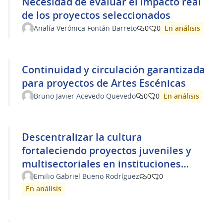
Necesidad de evaluar el impacto real
de los proyectos seleccionados
En análisis
Analía Verónica Fontán Barreto
0
0
Continuidad y circulación garantizada
para proyectos de Artes Escénicas
En análisis
Bruno Javier Acevedo Quevedo
0
0
Descentralizar la cultura
fortaleciendo proyectos juveniles y
multisectoriales en instituciones
públicas del interior.
Emilio Gabriel Bueno Rodríguez
0
0
En análisis