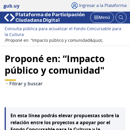
Ingresar a la Plataforma
gub.uy
Plataforma de Participación
Abri
Menú
Ciudadana Digital
bus
Abrir
Consulta pública para actualizar el Fondo Concursable para
la Cultura
/
Proponé en: “Impacto público y comunidad&quot;
Proponé en: “Impacto
público y comunidad"
Filtrar y buscar
En esta línea podrás elevar propuestas sobre la
relación entre los proyectos a apoyar por el
Fondo Concursable para la Cultura y la