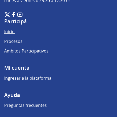
Lunes a viernes de 9:30 a 17:30 hs.
Plataforma de Participación Ciudadana Digital en X
Plataforma de Participación Ciudadana Digital en Facebook
Plataforma de Participación Ciudadana Digital en YouTu
(Enlace externo)
(Enlace externo)
(Enlace externo)
Participá
Inicio
Procesos
Ámbitos Participativos
Mi cuenta
Ingresar a la plataforma
Ayuda
Preguntas frecuentes