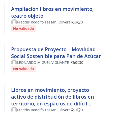
Ampliación libros en movimiento,
teatro objeto
Freddis Rodolfo Tassani Olivera
0
0
No validada
Propuesta de Proyecto – Movilidad
Social Sostenible para Pan de Azúcar
LEONARDO MIGUEL VIGLIANTE -
0
0
No validada
Libros en movimiento, proyecto
activo de distribución de libros en
territorio, en espacios de difícil
acceso a productos culturales
Freddis Rodolfo Tassani Olivera
0
0