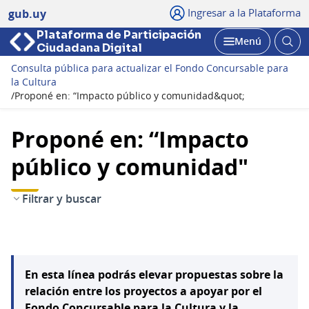
Ingresar a la Plataforma
gub.uy
Plataforma de Participación
Abri
Menú
Ciudadana Digital
bus
Abrir
Consulta pública para actualizar el Fondo Concursable para
la Cultura
/
Proponé en: “Impacto público y comunidad&quot;
Proponé en: “Impacto
público y comunidad"
Filtrar y buscar
En esta línea podrás elevar propuestas sobre la
relación entre los proyectos a apoyar por el
Fondo Concursable para la Cultura y la