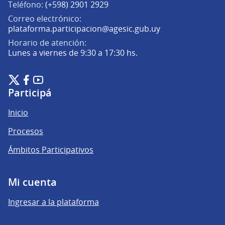
Teléfono:
(+598) 2901 2929
Correo electrónico:
(Abrir en una pe
plataforma.participacion@agesic.gub.uy
Horario de atención:
Lunes a viernes de 9:30 a 17:30 hs.
Plataforma de Participación Ciudadana Digital en X
Plataforma de Participación Ciudadana Digital en Facebook
Plataforma de Participación Ciudadana Digital en YouTu
(Enlace externo)
(Enlace externo)
(Enlace externo)
Participá
Inicio
Procesos
Ámbitos Participativos
Mi cuenta
Ingresar a la plataforma