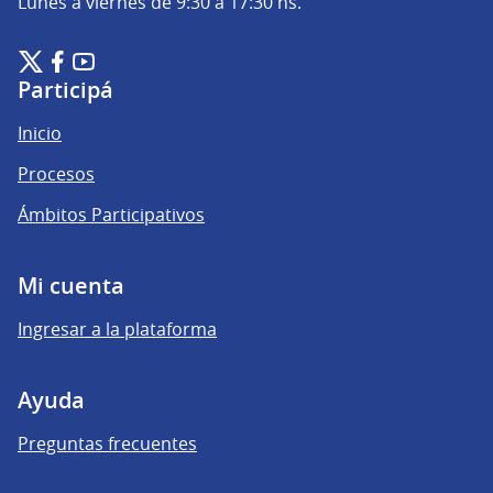
Lunes a viernes de 9:30 a 17:30 hs.
Plataforma de Participación Ciudadana Digital en X
Plataforma de Participación Ciudadana Digital en Facebook
Plataforma de Participación Ciudadana Digital en YouTu
(Enlace externo)
(Enlace externo)
(Enlace externo)
Participá
Inicio
Procesos
Ámbitos Participativos
Mi cuenta
Ingresar a la plataforma
Ayuda
Preguntas frecuentes