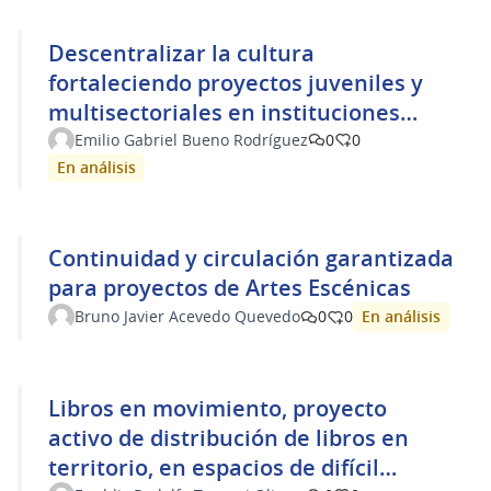
Descentralizar la cultura
fortaleciendo proyectos juveniles y
multisectoriales en instituciones
públicas del interior.
Emilio Gabriel Bueno Rodríguez
0
0
En análisis
Continuidad y circulación garantizada
para proyectos de Artes Escénicas
En análisis
Bruno Javier Acevedo Quevedo
0
0
Libros en movimiento, proyecto
activo de distribución de libros en
territorio, en espacios de difícil