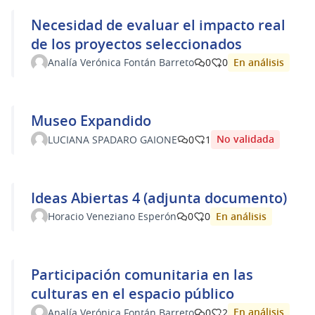
Necesidad de evaluar el impacto real
de los proyectos seleccionados
En análisis
Analía Verónica Fontán Barreto
0
0
Museo Expandido
No validada
LUCIANA SPADARO GAIONE
0
1
Ideas Abiertas 4 (adjunta documento)
En análisis
Horacio Veneziano Esperón
0
0
Participación comunitaria en las
culturas en el espacio público
En análisis
Analía Verónica Fontán Barreto
0
2