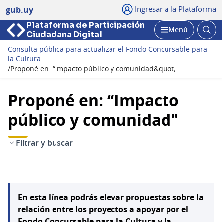
Ingresar a la Plataforma
gub.uy
Plataforma de Participación
Abri
Menú
Ciudadana Digital
bus
Abrir
Consulta pública para actualizar el Fondo Concursable para
la Cultura
/
Proponé en: “Impacto público y comunidad&quot;
Proponé en: “Impacto
público y comunidad"
Filtrar y buscar
En esta línea podrás elevar propuestas sobre la
relación entre los proyectos a apoyar por el
Fondo Concursable para la Cultura y la