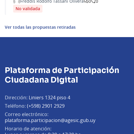
acceso a productos culturales
Freddis Rodolfo Tassani Olivera
0
0
No validada
Ver todas las propuestas retiradas
Plataforma de Participación
Ciudadana Digital
Dirección:
Liniers 1324 piso 4
Teléfono:
(+598) 2901 2929
Correo electrónico:
(Abrir en una pe
plataforma.participacion@agesic.gub.uy
Horario de atención: