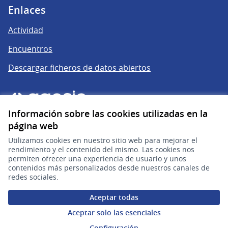
Enlaces
Actividad
Encuentros
Descargar ficheros de datos abiertos
Información sobre las cookies utilizadas en la
página web
Utilizamos cookies en nuestro sitio web para mejorar el
rendimiento y el contenido del mismo. Las cookies nos
permiten ofrecer una experiencia de usuario y unos
gub.uy
(Enlace externo)
contenidos más personalizados desde nuestros canales de
redes sociales.
Sitio oficial de la República Oriental del Uruguay
Aceptar todas
Configuración de cookies
Aceptar solo las esenciales
Configuración