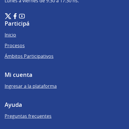
Lunes a viernes de 9:30 a 17:30 hs.
Plataforma de Participación Ciudadana Digital en X
Plataforma de Participación Ciudadana Digital en Facebook
Plataforma de Participación Ciudadana Digital en YouTu
(Enlace externo)
(Enlace externo)
(Enlace externo)
Participá
Inicio
Procesos
Ámbitos Participativos
Mi cuenta
Ingresar a la plataforma
Ayuda
Preguntas frecuentes