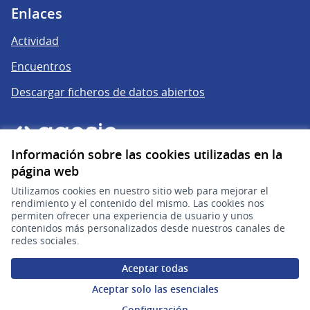
Enlaces
Actividad
Encuentros
Descargar ficheros de datos abiertos
Información sobre las cookies utilizadas en la
página web
Utilizamos cookies en nuestro sitio web para mejorar el
rendimiento y el contenido del mismo. Las cookies nos
permiten ofrecer una experiencia de usuario y unos
gub.uy
(Enlace externo)
contenidos más personalizados desde nuestros canales de
redes sociales.
Sitio oficial de la República Oriental del Uruguay
Aceptar todas
Configuración de cookies
Aceptar solo las esenciales
Configuración