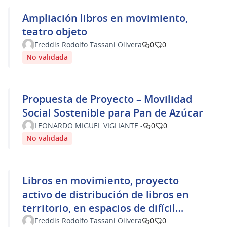
Ampliación libros en movimiento,
teatro objeto
Freddis Rodolfo Tassani Olivera
0
0
No validada
Propuesta de Proyecto – Movilidad
Social Sostenible para Pan de Azúcar
LEONARDO MIGUEL VIGLIANTE -
0
0
No validada
Libros en movimiento, proyecto
activo de distribución de libros en
territorio, en espacios de difícil
acceso a productos culturales
Freddis Rodolfo Tassani Olivera
0
0