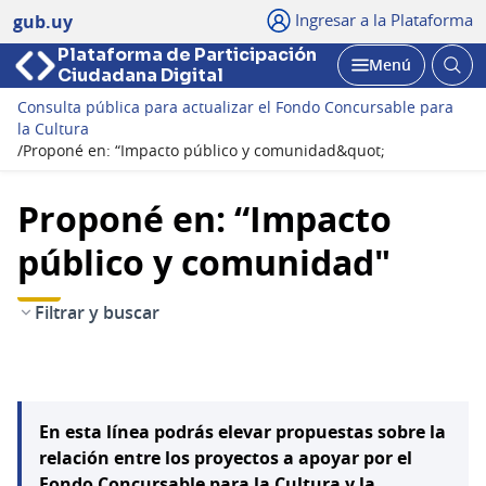
Ingresar a la Plataforma
gub.uy
Plataforma de Participación
Abri
Menú
Ciudadana Digital
bus
Abrir
Consulta pública para actualizar el Fondo Concursable para
la Cultura
/
Proponé en: “Impacto público y comunidad&quot;
Proponé en: “Impacto
público y comunidad"
Filtrar y buscar
En esta línea podrás elevar propuestas sobre la
relación entre los proyectos a apoyar por el
Fondo Concursable para la Cultura y la