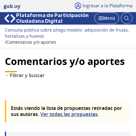
Ingresar a la Plataforma
gub.uy
Plataforma de Participación
Abri
Menú
Ciudadana Digital
bus
Abrir
Consulta pública sobre pliego modelo: adquisición de frutas,
hortalizas y huevos
/
Comentarios y/o aportes
Comentarios y/o aportes
Filtrar y buscar
Estás viendo la lista de propuestas retiradas por
sus autoras.
Ver todas las propuestas
.