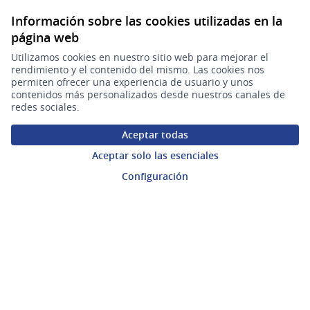
Correo electrónico:
(Abrir en una pe
plataforma.participacion@agesic.gub.uy
Información sobre las cookies utilizadas en la
página web
Horario de atención:
Lunes a viernes de 9:30 a 17:30 hs.
Utilizamos cookies en nuestro sitio web para mejorar el
rendimiento y el contenido del mismo. Las cookies nos
permiten ofrecer una experiencia de usuario y unos
Plataforma de Participación Ciudadana Digital en X
Plataforma de Participación Ciudadana Digital en Facebook
Plataforma de Participación Ciudadana Digital en YouTu
contenidos más personalizados desde nuestros canales de
(Enlace externo)
(Enlace externo)
(Enlace externo)
Participá
redes sociales.
Inicio
Aceptar todas
Aceptar solo las esenciales
Procesos
Configuración
Ámbitos Participativos
Mi cuenta
Ingresar a la plataforma
Ayuda