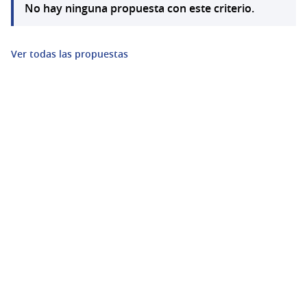
No hay ninguna propuesta con este criterio.
Ver todas las propuestas