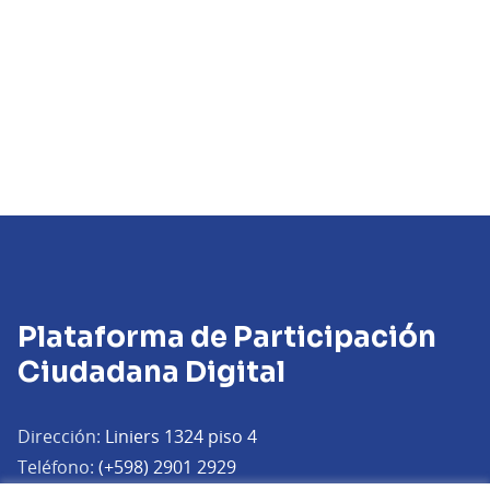
Plataforma de Participación
Ciudadana Digital
Dirección:
Liniers 1324 piso 4
Teléfono:
(+598) 2901 2929