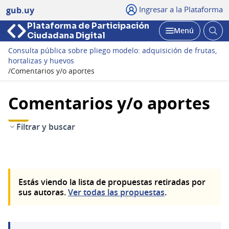
Ingresar a la Plataforma
gub.uy
Plataforma de Participación
Abri
Menú
Ciudadana Digital
bus
Abrir
Consulta pública sobre pliego modelo: adquisición de frutas,
hortalizas y huevos
/
Comentarios y/o aportes
Comentarios y/o aportes
Filtrar y buscar
Estás viendo la lista de propuestas retiradas por
sus autoras.
Ver todas las propuestas
.