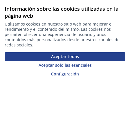
Correo electrónico:
(Abrir en una pe
plataforma.participacion@agesic.gub.uy
Información sobre las cookies utilizadas en la
página web
Horario de atención:
Lunes a viernes de 9:30 a 17:30 hs.
Utilizamos cookies en nuestro sitio web para mejorar el
rendimiento y el contenido del mismo. Las cookies nos
permiten ofrecer una experiencia de usuario y unos
Plataforma de Participación Ciudadana Digital en X
Plataforma de Participación Ciudadana Digital en Facebook
Plataforma de Participación Ciudadana Digital en YouTu
contenidos más personalizados desde nuestros canales de
(Enlace externo)
(Enlace externo)
(Enlace externo)
Participá
redes sociales.
Inicio
Aceptar todas
Aceptar solo las esenciales
Procesos
Configuración
Ámbitos Participativos
Mi cuenta
Ingresar a la plataforma
Ayuda