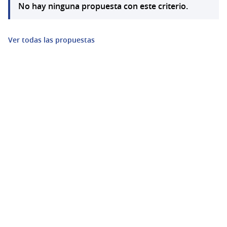
No hay ninguna propuesta con este criterio.
Ver todas las propuestas