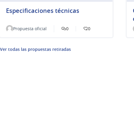
Especificaciones técnicas
Propuesta oficial
0
0
Ver todas las propuestas retiradas