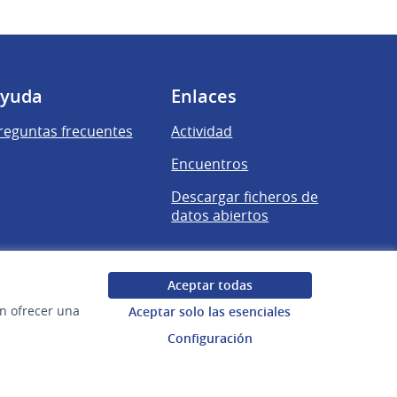
yuda
Enlaces
reguntas frecuentes
Actividad
Encuentros
Descargar ficheros de
datos abiertos
Aceptar todas
en ofrecer una
Aceptar solo las esenciales
Configuración