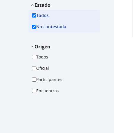
Estado
Todos
No contestada
Origen
Todos
Oficial
Participantes
Encuentros