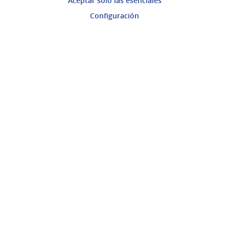
Aceptar solo las esenciales
Mi cuenta
Configuración
Ingresar a la plataforma
Ayuda
Preguntas frecuentes
Enlaces
Actividad
Encuentros
Descargar ficheros de datos abiertos