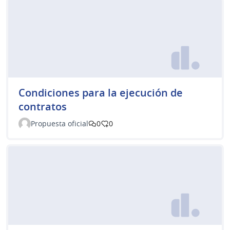
Condiciones para la ejecución de
contratos
Propuesta oficial
0
0