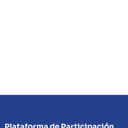
Plataforma de Participación