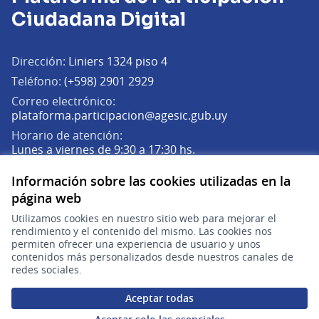
Ciudadana Digital
Dirección:
Liniers 1324 piso 4
Teléfono:
(+598) 2901 2929
Correo electrónico:
(Abrir en una pe
plataforma.participacion@agesic.gub.uy
Horario de atención:
Lunes a viernes de 9:30 a 17:30 hs.
Información sobre las cookies utilizadas en la
Plataforma de Participación Ciudadana Digital en X
Plataforma de Participación Ciudadana Digital en Facebook
Plataforma de Participación Ciudadana Digital en YouTu
página web
(Enlace externo)
(Enlace externo)
(Enlace externo)
Participá
Utilizamos cookies en nuestro sitio web para mejorar el
rendimiento y el contenido del mismo. Las cookies nos
Inicio
permiten ofrecer una experiencia de usuario y unos
contenidos más personalizados desde nuestros canales de
Procesos
redes sociales.
Ámbitos Participativos
Aceptar todas