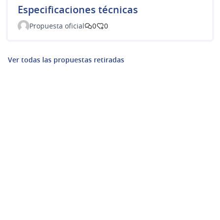
Especificaciones técnicas
Propuesta oficial
0
0
Ver todas las propuestas retiradas