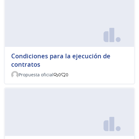
Condiciones para la ejecución de
contratos
Propuesta oficial
0
0