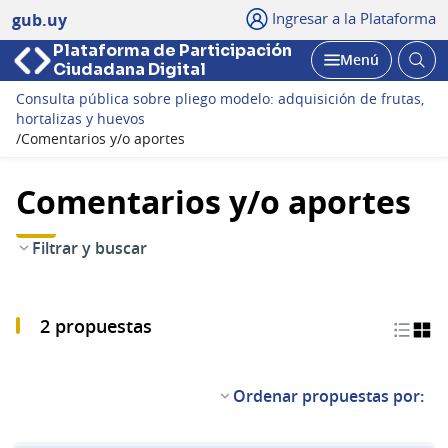
Ingresar a la Plataforma
gub.uy
Plataforma de Participación
Abri
Menú
Ciudadana Digital
bus
Abrir
Consulta pública sobre pliego modelo: adquisición de frutas,
hortalizas y huevos
/
Comentarios y/o aportes
Comentarios y/o aportes
Filtrar y buscar
2 propuestas
Ordenar propuestas por: