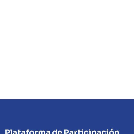
Plataforma de Participación