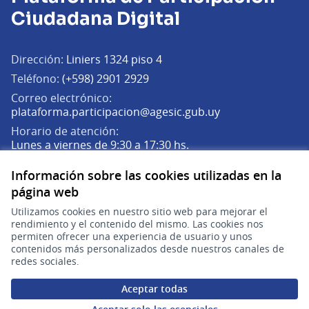
Ciudadana Digital
Dirección:
Liniers 1324 piso 4
Teléfono:
(+598) 2901 2929
Correo electrónico:
(Abrir en una pe
plataforma.participacion@agesic.gub.uy
Horario de atención:
Lunes a viernes de 9:30 a 17:30 hs.
Información sobre las cookies utilizadas en la
Plataforma de Participación Ciudadana Digital en X
Plataforma de Participación Ciudadana Digital en Facebook
Plataforma de Participación Ciudadana Digital en YouTu
página web
(Enlace externo)
(Enlace externo)
(Enlace externo)
Participá
Utilizamos cookies en nuestro sitio web para mejorar el
rendimiento y el contenido del mismo. Las cookies nos
Inicio
permiten ofrecer una experiencia de usuario y unos
contenidos más personalizados desde nuestros canales de
Procesos
redes sociales.
Ámbitos Participativos
Aceptar todas