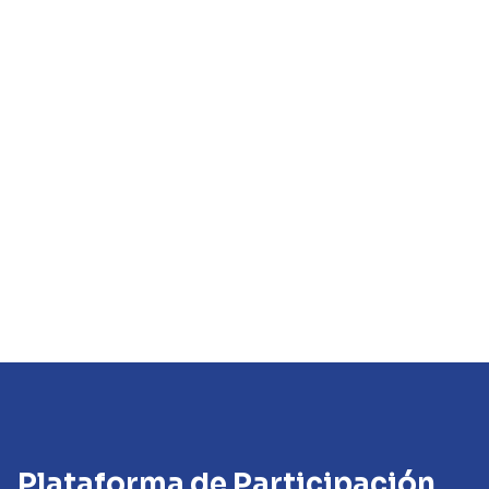
Plataforma de Participación