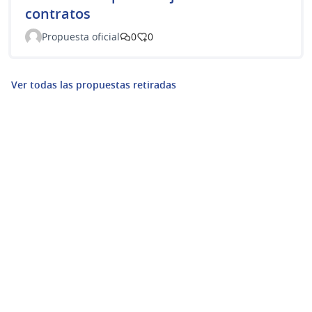
contratos
Propuesta oficial
0
0
Ver todas las propuestas retiradas