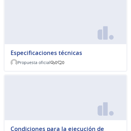
Especificaciones técnicas
Propuesta oficial
0
0
Condiciones para la ejecución de