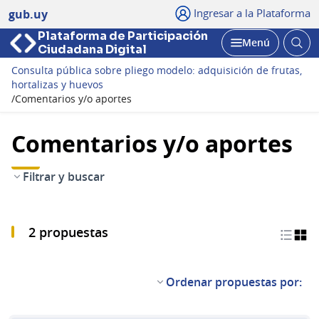
Ingresar a la Plataforma
gub.uy
Plataforma de Participación
Abri
Menú
Ciudadana Digital
bus
Abrir
Consulta pública sobre pliego modelo: adquisición de frutas,
hortalizas y huevos
/
Comentarios y/o aportes
Comentarios y/o aportes
Filtrar y buscar
2 propuestas
Ordenar propuestas por: