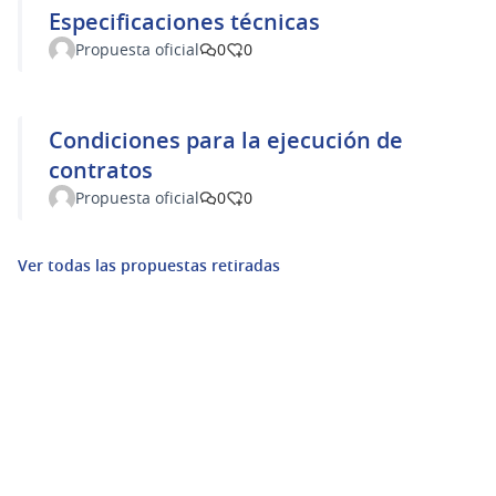
Especificaciones técnicas
Propuesta oficial
0
0
Condiciones para la ejecución de
contratos
Propuesta oficial
0
0
Ver todas las propuestas retiradas