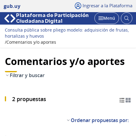
Ingresar a la Plataforma
gub.uy
Plataforma de Participación
Abri
Menú
Ciudadana Digital
bus
Abrir
Consulta pública sobre pliego modelo: adquisición de frutas,
hortalizas y huevos
/
Comentarios y/o aportes
Comentarios y/o aportes
Filtrar y buscar
2 propuestas
Ordenar propuestas por: