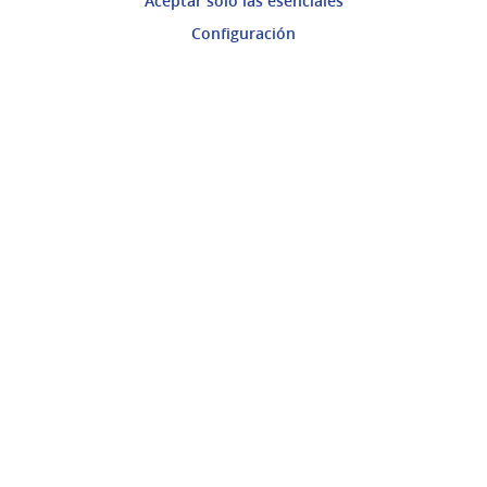
Aceptar solo las esenciales
Mi cuenta
Configuración
Ingresar a la plataforma
Ayuda
Preguntas frecuentes
Enlaces
Actividad
Encuentros
Descargar ficheros de datos abiertos