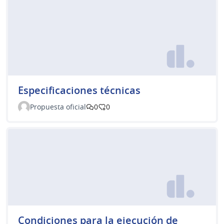
Especificaciones técnicas
Propuesta oficial
0
0
Condiciones para la ejecución de