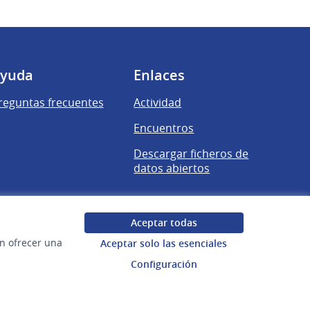
yuda
Enlaces
reguntas frecuentes
Actividad
Encuentros
Descargar ficheros de
datos abiertos
Aceptar todas
en ofrecer una
Aceptar solo las esenciales
Configuración