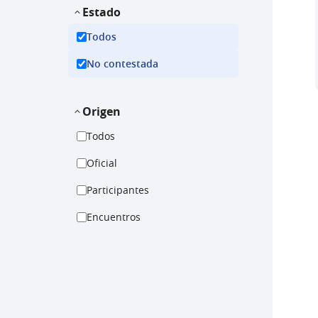
Estado
Todos
No contestada
Origen
Todos
Oficial
Participantes
Encuentros