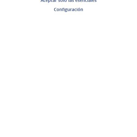
Aceptar solo las esenciales
Mi cuenta
Configuración
Ingresar a la plataforma
Ayuda
Preguntas frecuentes
Enlaces
Actividad
Encuentros
Descargar ficheros de datos abiertos