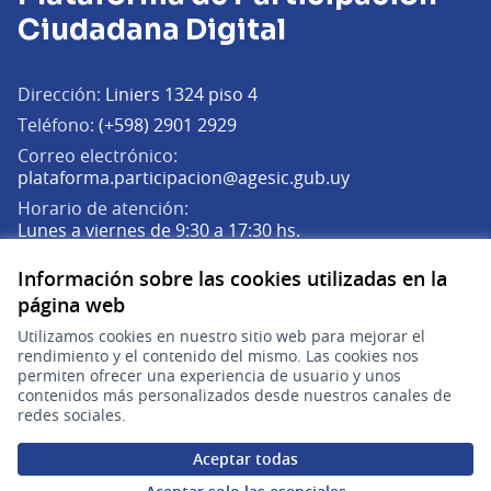
Ciudadana Digital
Dirección:
Liniers 1324 piso 4
Teléfono:
(+598) 2901 2929
Correo electrónico:
(Abrir en una pe
plataforma.participacion@agesic.gub.uy
Horario de atención:
Lunes a viernes de 9:30 a 17:30 hs.
Información sobre las cookies utilizadas en la
Plataforma de Participación Ciudadana Digital en X
Plataforma de Participación Ciudadana Digital en Facebook
Plataforma de Participación Ciudadana Digital en YouTu
página web
(Enlace externo)
(Enlace externo)
(Enlace externo)
Participá
Utilizamos cookies en nuestro sitio web para mejorar el
rendimiento y el contenido del mismo. Las cookies nos
Inicio
permiten ofrecer una experiencia de usuario y unos
contenidos más personalizados desde nuestros canales de
Procesos
redes sociales.
Ámbitos Participativos
Aceptar todas