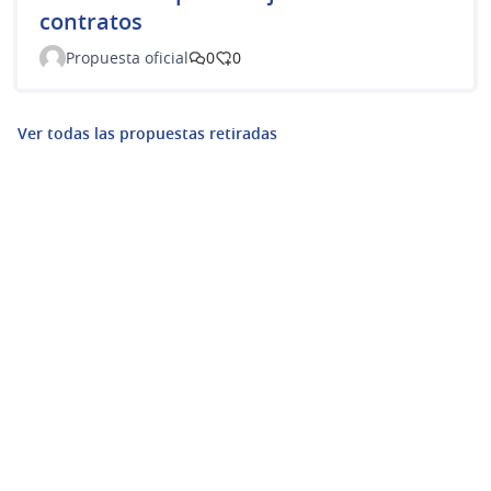
contratos
Propuesta oficial
0
0
Ver todas las propuestas retiradas