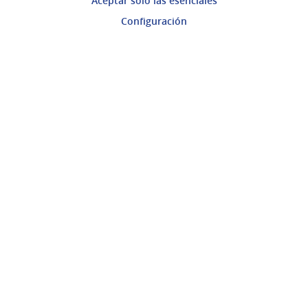
Aceptar solo las esenciales
Mi cuenta
Configuración
Ingresar a la plataforma
Ayuda
Preguntas frecuentes
Enlaces
Actividad
Encuentros
Descargar ficheros de datos abiertos