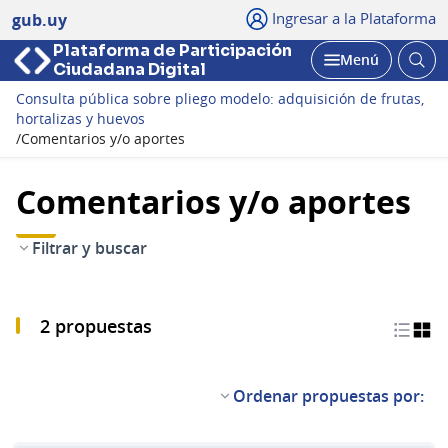
Ingresar a la Plataforma
gub.uy
Plataforma de Participación
Abri
Menú
Ciudadana Digital
bus
Abrir
Consulta pública sobre pliego modelo: adquisición de frutas,
hortalizas y huevos
/
Comentarios y/o aportes
Comentarios y/o aportes
Filtrar y buscar
2 propuestas
Ordenar propuestas por: