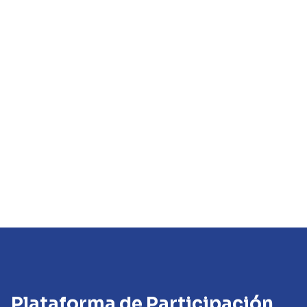
Plataforma de Participación