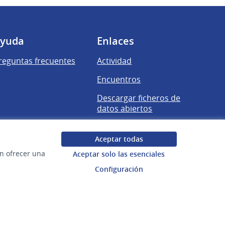
yuda
Enlaces
reguntas frecuentes
Actividad
Encuentros
Descargar ficheros de
datos abiertos
Aceptar todas
en ofrecer una
Aceptar solo las esenciales
Configuración