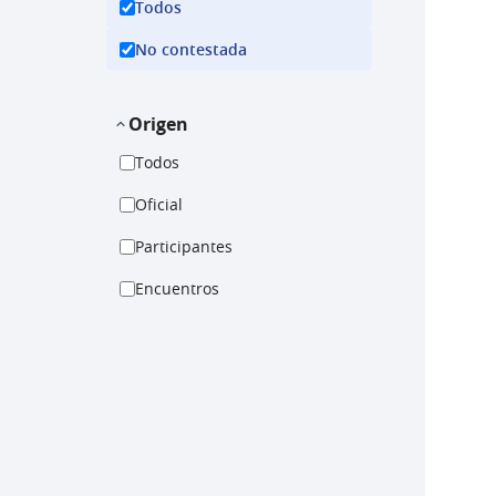
Todos
No contestada
Origen
Todos
Oficial
Participantes
Encuentros