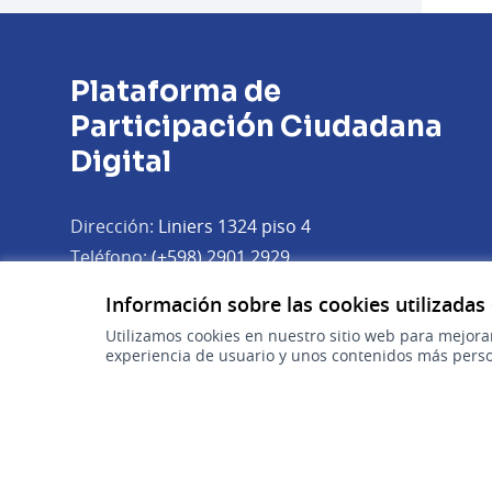
Plataforma de
Participación Ciudadana
Digital
Dirección:
Liniers 1324 piso 4
Teléfono:
(+598) 2901 2929
Correo electrónico:
Información sobre las cookies utilizadas
(Abrir en 
plataforma.participacion@agesic.gub.uy
Utilizamos cookies en nuestro sitio web para mejora
Horario de atención:
experiencia de usuario y unos contenidos más perso
Lunes a viernes de 9:30 a 17:30 hs.
Plataforma de Participación Ciudadana Digital en X
Plataforma de Participación Ciudadana Digital en Fa
Plataforma de Participación Ciudadana Digital en
(Enlace externo)
(Enlace externo)
(Enlace externo)