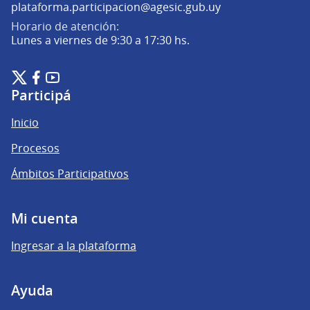
(Abrir en una pe
plataforma.participacion@agesic.gub.uy
Horario de atención:
Lunes a viernes de 9:30 a 17:30 hs.
Plataforma de Participación Ciudadana Digital en X
Plataforma de Participación Ciudadana Digital en Facebook
Plataforma de Participación Ciudadana Digital en YouTu
(Enlace externo)
(Enlace externo)
(Enlace externo)
Participá
Inicio
Procesos
Ámbitos Participativos
Mi cuenta
Ingresar a la plataforma
Ayuda