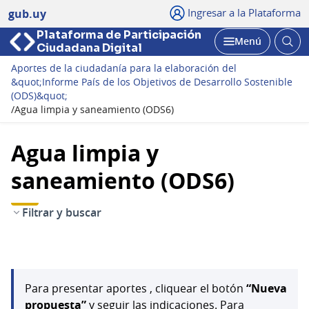
Ingresar a la Plataforma
gub.uy
Plataforma de Participación
Abri
Menú
Ciudadana Digital
bus
Abrir
Aportes de la ciudadanía para la elaboración del
&quot;Informe País de los Objetivos de Desarrollo Sostenible
(ODS)&quot;
/
Agua limpia y saneamiento (ODS6)
Agua limpia y
saneamiento (ODS6)
Filtrar y buscar
Para presentar aportes , cliquear el botón
“Nueva
propuesta”
y seguir las indicaciones. Para