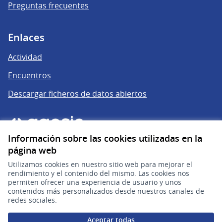
Preguntas frecuentes
Enlaces
Actividad
Encuentros
Descargar ficheros de datos abiertos
Información sobre las cookies utilizadas en la
página web
Utilizamos cookies en nuestro sitio web para mejorar el
rendimiento y el contenido del mismo. Las cookies nos
permiten ofrecer una experiencia de usuario y unos
gub.uy
(Enlace externo)
contenidos más personalizados desde nuestros canales de
redes sociales.
Sitio oficial de la República Oriental del Uruguay
Aceptar todas