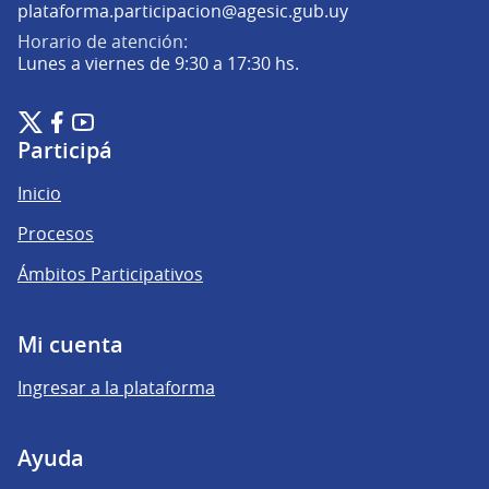
(Abrir en una pe
plataforma.participacion@agesic.gub.uy
Horario de atención:
Lunes a viernes de 9:30 a 17:30 hs.
Plataforma de Participación Ciudadana Digital en X
Plataforma de Participación Ciudadana Digital en Facebook
Plataforma de Participación Ciudadana Digital en YouTu
(Enlace externo)
(Enlace externo)
(Enlace externo)
Participá
Inicio
Procesos
Ámbitos Participativos
Mi cuenta
Ingresar a la plataforma
Ayuda