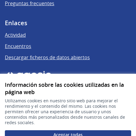
Preguntas frecuentes
Enlaces
Actividad
Encuentros
Descargar ficheros de datos abiertos
Información sobre las cookies utilizadas en la
página web
Utilizamos cookies en nuestro sitio web para mejorar el
rendimiento y el contenido del mismo. Las cookies nos
permiten ofrecer una experiencia de usuario y unos
gub.uy
(Enlace externo)
contenidos más personalizados desde nuestros canales de
redes sociales.
Sitio oficial de la República Oriental del Uruguay
Aceptar todas