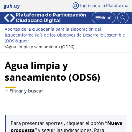
Ingresar a la Plataforma
gub.uy
Plataforma de Participación
Abri
Menú
Ciudadana Digital
bus
Abrir
Aportes de la ciudadanía para la elaboración del
&quot;Informe País de los Objetivos de Desarrollo Sostenible
(ODS)&quot;
/
Agua limpia y saneamiento (ODS6)
Agua limpia y
saneamiento (ODS6)
Filtrar y buscar
Para presentar aportes , cliquear el botón
“Nueva
propuesta”
y seguir las indicaciones. Para