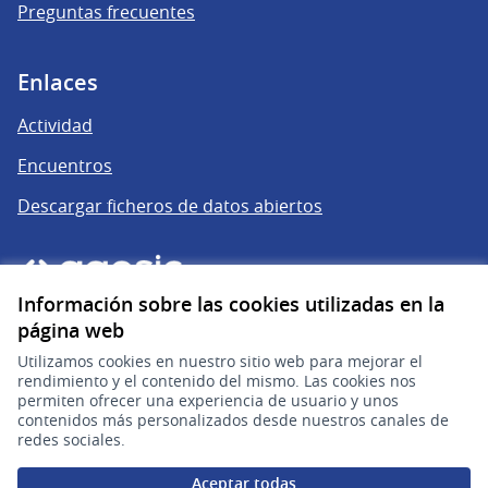
Preguntas frecuentes
Enlaces
Actividad
Encuentros
Descargar ficheros de datos abiertos
Información sobre las cookies utilizadas en la
página web
Utilizamos cookies en nuestro sitio web para mejorar el
rendimiento y el contenido del mismo. Las cookies nos
permiten ofrecer una experiencia de usuario y unos
gub.uy
(Enlace externo)
contenidos más personalizados desde nuestros canales de
redes sociales.
Sitio oficial de la República Oriental del Uruguay
Aceptar todas