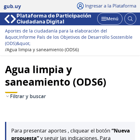
Ingresar a la Plataforma
gub.uy
Plataforma de Participación
Abri
Menú
Ciudadana Digital
bus
Abrir
Aportes de la ciudadanía para la elaboración del
&quot;Informe País de los Objetivos de Desarrollo Sostenible
(ODS)&quot;
/
Agua limpia y saneamiento (ODS6)
Agua limpia y
saneamiento (ODS6)
Filtrar y buscar
Para presentar aportes , cliquear el botón
“Nueva
propuesta”
y seguir las indicaciones. Para