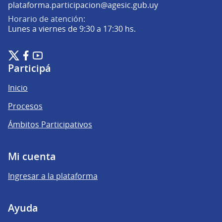
(Abrir en una pe
plataforma.participacion@agesic.gub.uy
Horario de atención:
Lunes a viernes de 9:30 a 17:30 hs.
Plataforma de Participación Ciudadana Digital en X
Plataforma de Participación Ciudadana Digital en Facebook
Plataforma de Participación Ciudadana Digital en YouTu
(Enlace externo)
(Enlace externo)
(Enlace externo)
Participá
Inicio
Procesos
Ámbitos Participativos
Mi cuenta
Ingresar a la plataforma
Ayuda