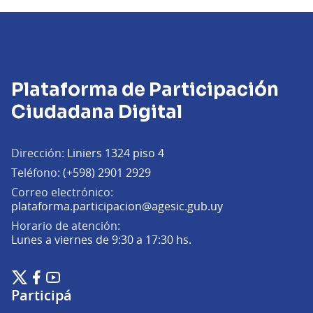
Plataforma de Participación
Ciudadana Digital
Dirección:
Liniers 1324 piso 4
Teléfono:
(+598) 2901 2929
Correo electrónico:
(Abrir en una pe
plataforma.participacion@agesic.gub.uy
Horario de atención:
Lunes a viernes de 9:30 a 17:30 hs.
Plataforma de Participación Ciudadana Digital en X
Plataforma de Participación Ciudadana Digital en Facebook
Plataforma de Participación Ciudadana Digital en YouTu
(Enlace externo)
(Enlace externo)
(Enlace externo)
Participá