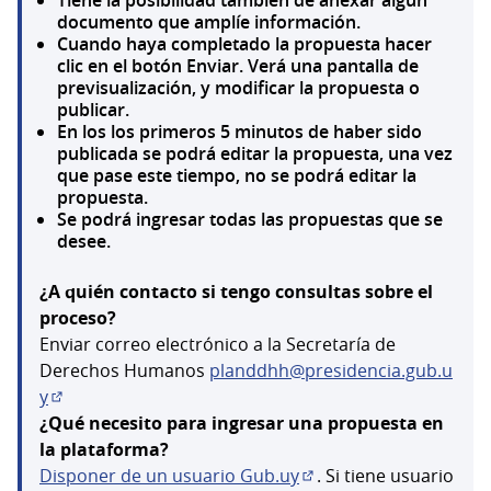
documento que amplíe información.
Cuando haya completado la propuesta hacer
clic en el botón Enviar. Verá una pantalla de
previsualización, y modificar la propuesta o
publicar.
En los los primeros 5 minutos de haber sido
publicada se podrá editar la propuesta, una vez
que pase este tiempo, no se podrá editar la
propuesta.
Se podrá ingresar todas las propuestas que se
desee.
¿A quién contacto si tengo consultas sobre el
proceso?
Enviar correo electrónico a la Secretaría de
Derechos Humanos
planddhh@presidencia.gub.u
y
(Abrir en una pestaña nueva)
¿Qué necesito para ingresar una propuesta en
la plataforma?
Disponer de un usuario Gub.uy
. Si tiene usuario