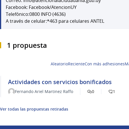
Correo: info@atencionalaciudadania.gub.uy
Facebook: Facebook/AtencionUY
Telefónico:0800 INFO (4636)
A través de celular:*463 para celulares ANTEL
1 propuesta
Aleatorio
Reciente
Con más adhesiones
M
Actividades con servicios bonificados
Fernando Ariel Martinez Raffo
0
1
Ver todas las propuestas retiradas