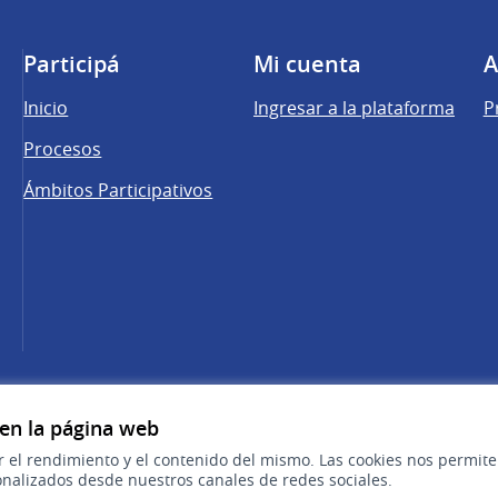
Participá
Mi cuenta
A
Inicio
Ingresar a la plataforma
P
Procesos
Ámbitos Participativos
una pestaña nueva)
cebook
 YouTube
 en la página web
r el rendimiento y el contenido del mismo. Las cookies nos permit
nalizados desde nuestros canales de redes sociales.