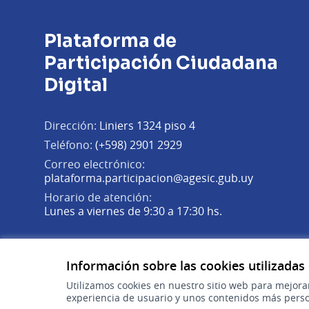
Plataforma de
Participación Ciudadana
Digital
Dirección:
Liniers 1324 piso 4
Teléfono:
(+598) 2901 2929
Correo electrónico:
(Abrir en 
plataforma.participacion@agesic.gub.uy
Horario de atención:
Lunes a viernes de 9:30 a 17:30 hs.
Plataforma de Participación Ciudadana Digital en X
Plataforma de Participación Ciudadana Digital en Fa
Plataforma de Participación Ciudadana Digital en
(Enlace externo)
(Enlace externo)
(Enlace externo)
Información sobre las cookies utilizadas
Utilizamos cookies en nuestro sitio web para mejora
experiencia de usuario y unos contenidos más perso