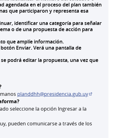
idad agendada en el proceso del plan también
onas que participaron y representa esa
inuar, identificar una categoría para señalar
oblema o de una propuesta de acción para
nto que amplíe información.
botón Enviar. Verá una pantalla de
 se podrá editar la propuesta, una vez que
?
 Humanos
planddhh@presidencia.gub.uy
(Abrir en una pestañ
taforma?
eado seleccione la opción Ingresar a la
eva)
.uy, pueden comunicarse a través de los