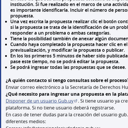
institución. Si fue realizado en el marco de una activ
es importante identificarla. Incluir el número de pers
propuesta.
Una vez escrita la propuesta realizar clic el botón cont
si la propuesta se trata de la identificación de un pr
responder a un problema o ambas categorías.
Tiene la posibilidad también de anexar algún docume
Cuando haya completado la propuesta hacer clic en el 
previsualización, y modificar la propuesta o publicar.
En los los primeros 5 minutos de haber sido publicada
pase este tiempo, no se podrá editar la propuesta.
Se podrá ingresar todas las propuestas que se desee.
¿A quién contacto si tengo consultas sobre el proceso
Enviar correo electrónico a la Secretaría de Derechos
¿Qué necesito para ingresar una propuesta en la pla
Disponer de un usuario Gub.uy
. Si tiene usuario ya cr
(Abrir en una pestaña nu
plataforma. Si no tiene usuario deberá registrarse.
En caso de tener dudas para la creación del usuario gub
diferentes medios: