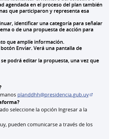
idad agendada en el proceso del plan también
onas que participaron y representa esa
inuar, identificar una categoría para señalar
oblema o de una propuesta de acción para
nto que amplíe información.
botón Enviar. Verá una pantalla de
 se podrá editar la propuesta, una vez que
?
 Humanos
planddhh@presidencia.gub.uy
(Abrir en una pestañ
taforma?
eado seleccione la opción Ingresar a la
eva)
.uy, pueden comunicarse a través de los