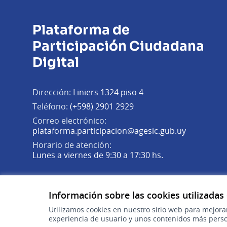
Plataforma de
Participación Ciudadana
Digital
Dirección:
Liniers 1324 piso 4
Teléfono:
(+598) 2901 2929
Correo electrónico:
(Abrir en 
plataforma.participacion@agesic.gub.uy
Horario de atención:
Lunes a viernes de 9:30 a 17:30 hs.
Plataforma de Participación Ciudadana Digital en X
Plataforma de Participación Ciudadana Digital en Fa
Plataforma de Participación Ciudadana Digital en
(Enlace externo)
(Enlace externo)
(Enlace externo)
Información sobre las cookies utilizadas
Utilizamos cookies en nuestro sitio web para mejora
experiencia de usuario y unos contenidos más perso