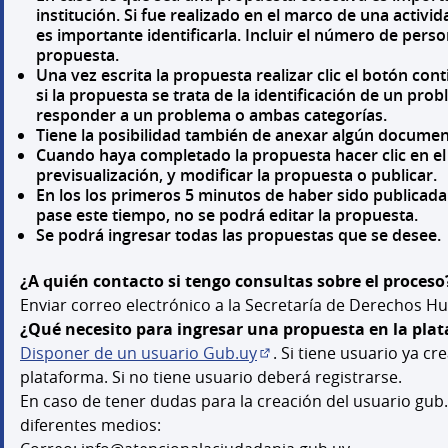
institución. Si fue realizado en el marco de una activ
es importante identificarla. Incluir el número de pers
propuesta.
Una vez escrita la propuesta realizar clic el botón cont
si la propuesta se trata de la identificación de un pr
responder a un problema o ambas categorías.
Tiene la posibilidad también de anexar algún docume
Cuando haya completado la propuesta hacer clic en el 
previsualización, y modificar la propuesta o publicar.
En los los primeros 5 minutos de haber sido publicada
pase este tiempo, no se podrá editar la propuesta.
Se podrá ingresar todas las propuestas que se desee.
¿A quién contacto si tengo consultas sobre el proceso
Enviar correo electrónico a la Secretaría de Derechos
¿Qué necesito para ingresar una propuesta en la pla
Disponer de un usuario Gub.uy
. Si tiene usuario ya cr
(Abrir en una pestaña nu
plataforma. Si no tiene usuario deberá registrarse.
En caso de tener dudas para la creación del usuario gub
diferentes medios: