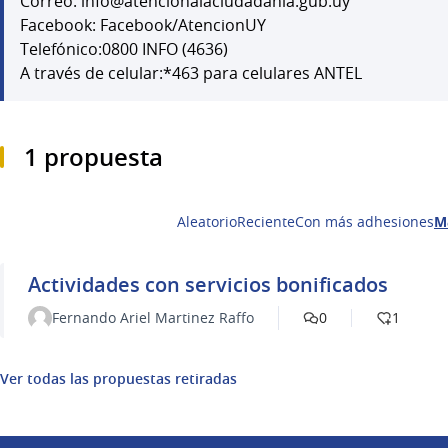
Correo: info@atencionalaciudadania.gub.uy
Facebook: Facebook/AtencionUY
Telefónico:0800 INFO (4636)
A través de celular:*463 para celulares ANTEL
1 propuesta
Aleatorio
Reciente
Con más adhesiones
M
Actividades con servicios bonificados
Fernando Ariel Martinez Raffo
0
1
Ver todas las propuestas retiradas