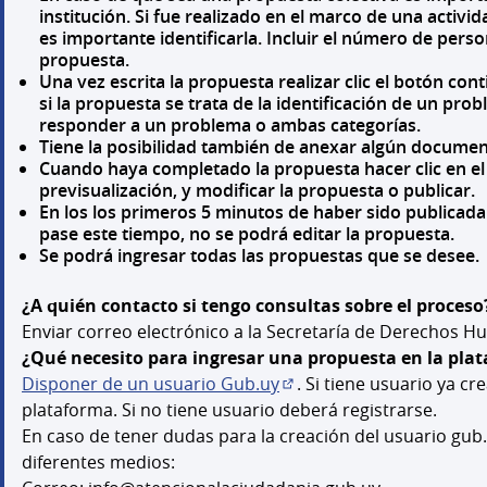
institución. Si fue realizado en el marco de una activ
es importante identificarla. Incluir el número de pers
propuesta.
Una vez escrita la propuesta realizar clic el botón cont
si la propuesta se trata de la identificación de un pr
responder a un problema o ambas categorías.
Tiene la posibilidad también de anexar algún docume
Cuando haya completado la propuesta hacer clic en el 
previsualización, y modificar la propuesta o publicar.
En los los primeros 5 minutos de haber sido publicada
pase este tiempo, no se podrá editar la propuesta.
Se podrá ingresar todas las propuestas que se desee.
¿A quién contacto si tengo consultas sobre el proceso
Enviar correo electrónico a la Secretaría de Derechos
¿Qué necesito para ingresar una propuesta en la pla
Disponer de un usuario Gub.uy
. Si tiene usuario ya cr
(Abrir en una pestaña nu
plataforma. Si no tiene usuario deberá registrarse.
En caso de tener dudas para la creación del usuario gub
diferentes medios: