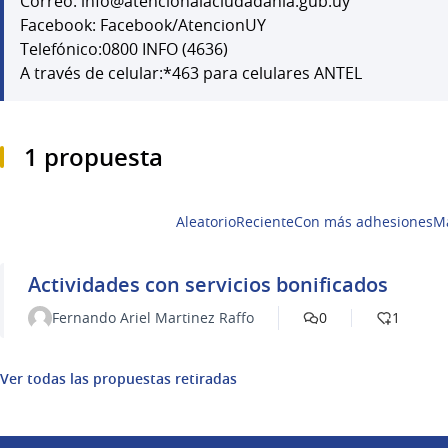
Correo: info@atencionalaciudadania.gub.uy
Facebook: Facebook/AtencionUY
Telefónico:0800 INFO (4636)
A través de celular:*463 para celulares ANTEL
1 propuesta
Aleatorio
Reciente
Con más adhesiones
M
Actividades con servicios bonificados
Fernando Ariel Martinez Raffo
0
1
Ver todas las propuestas retiradas