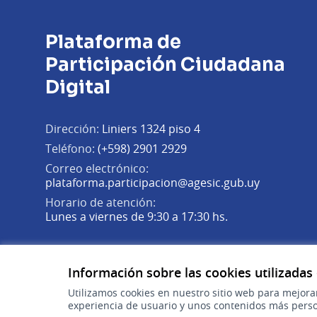
Plataforma de
Participación Ciudadana
Digital
Dirección:
Liniers 1324 piso 4
Teléfono:
(+598) 2901 2929
Correo electrónico:
(Abrir en 
plataforma.participacion@agesic.gub.uy
Horario de atención:
Lunes a viernes de 9:30 a 17:30 hs.
Plataforma de Participación Ciudadana Digital en X
Plataforma de Participación Ciudadana Digital en Fa
Plataforma de Participación Ciudadana Digital en
(Enlace externo)
(Enlace externo)
(Enlace externo)
Información sobre las cookies utilizadas
Utilizamos cookies en nuestro sitio web para mejora
experiencia de usuario y unos contenidos más perso