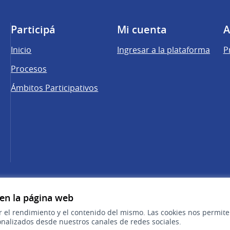
Participá
Mi cuenta
A
Inicio
Ingresar a la plataforma
P
Procesos
Ámbitos Participativos
una pestaña nueva)
cebook
 YouTube
 en la página web
r el rendimiento y el contenido del mismo. Las cookies nos permit
nalizados desde nuestros canales de redes sociales.