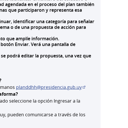
idad agendada en el proceso del plan también
onas que participaron y representa esa
inuar, identificar una categoría para señalar
oblema o de una propuesta de acción para
nto que amplíe información.
botón Enviar. Verá una pantalla de
 se podrá editar la propuesta, una vez que
?
 Humanos
planddhh@presidencia.gub.uy
(Abrir en una pestañ
taforma?
eado seleccione la opción Ingresar a la
eva)
.uy, pueden comunicarse a través de los