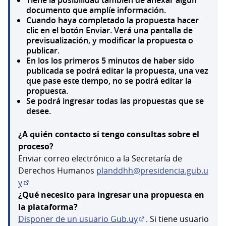
documento que amplíe información.
Cuando haya completado la propuesta hacer
clic en el botón Enviar. Verá una pantalla de
previsualización, y modificar la propuesta o
publicar.
En los los primeros 5 minutos de haber sido
publicada se podrá editar la propuesta, una vez
que pase este tiempo, no se podrá editar la
propuesta.
Se podrá ingresar todas las propuestas que se
desee.
¿A quién contacto si tengo consultas sobre el
proceso?
Enviar correo electrónico a la Secretaría de
Derechos Humanos
planddhh@presidencia.gub.u
y
(Abrir en una pestaña nueva)
¿Qué necesito para ingresar una propuesta en
la plataforma?
Disponer de un usuario Gub.uy
. Si tiene usuario