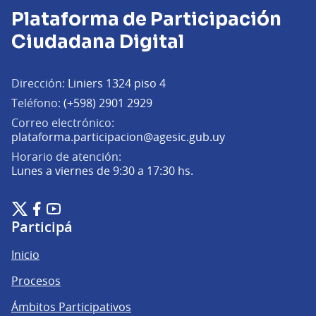
Plataforma de Participación
Ciudadana Digital
Dirección:
Liniers 1324 piso 4
Teléfono:
(+598) 2901 2929
Correo electrónico:
(Abrir en una pe
plataforma.participacion@agesic.gub.uy
Horario de atención:
Lunes a viernes de 9:30 a 17:30 hs.
Plataforma de Participación Ciudadana Digital en X
Plataforma de Participación Ciudadana Digital en Facebook
Plataforma de Participación Ciudadana Digital en YouTu
(Enlace externo)
(Enlace externo)
(Enlace externo)
Participá
Inicio
Procesos
Ámbitos Participativos