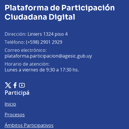
Plataforma de Participación
Ciudadana Digital
Dirección:
Liniers 1324 piso 4
Teléfono:
(+598) 2901 2929
Correo electrónico:
(Abrir en una pe
plataforma.participacion@agesic.gub.uy
Horario de atención:
Lunes a viernes de 9:30 a 17:30 hs.
Plataforma de Participación Ciudadana Digital en X
Plataforma de Participación Ciudadana Digital en Facebook
Plataforma de Participación Ciudadana Digital en YouTu
(Enlace externo)
(Enlace externo)
(Enlace externo)
Participá
Inicio
Procesos
Ámbitos Participativos