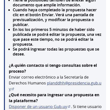
documento que amplíe información.
Cuando haya completado la propuesta hacer
clic en el botón Enviar. Verá una pantalla de
previsualización, y modificar la propuesta o
publicar.
En los los primeros 5 minutos de haber sido
publicada se podrá editar la propuesta, una vez
que pase este tiempo, no se podrá editar la
propuesta.
Se podrá ingresar todas las propuestas que se
desee.
¿A quién contacto si tengo consultas sobre el
proceso?
Enviar correo electrónico a la Secretaría de
Derechos Humanos
planddhh@presidencia.gub.u
y
(Abrir en una pestaña nueva)
¿Qué necesito para ingresar una propuesta en
la plataforma?
Disponer de un usuario Gub.uy
. Si tiene usuario