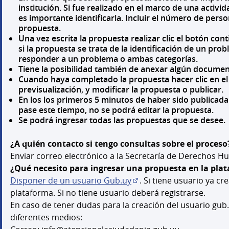
institución. Si fue realizado en el marco de una activ
es importante identificarla. Incluir el número de pers
propuesta.
Una vez escrita la propuesta realizar clic el botón cont
si la propuesta se trata de la identificación de un pr
responder a un problema o ambas categorías.
Tiene la posibilidad también de anexar algún docume
Cuando haya completado la propuesta hacer clic en el 
previsualización, y modificar la propuesta o publicar.
En los los primeros 5 minutos de haber sido publicada
pase este tiempo, no se podrá editar la propuesta.
Se podrá ingresar todas las propuestas que se desee.
¿A quién contacto si tengo consultas sobre el proceso
Enviar correo electrónico a la Secretaría de Derechos
¿Qué necesito para ingresar una propuesta en la pla
Disponer de un usuario Gub.uy
. Si tiene usuario ya cr
(Abrir en una pestaña nu
plataforma. Si no tiene usuario deberá registrarse.
En caso de tener dudas para la creación del usuario gub
diferentes medios: