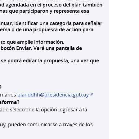
idad agendada en el proceso del plan también
onas que participaron y representa esa
inuar, identificar una categoría para señalar
oblema o de una propuesta de acción para
nto que amplíe información.
botón Enviar. Verá una pantalla de
 se podrá editar la propuesta, una vez que
?
 Humanos
planddhh@presidencia.gub.uy
(Abrir en una pestañ
taforma?
eado seleccione la opción Ingresar a la
eva)
.uy, pueden comunicarse a través de los