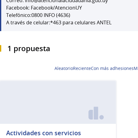
Correo: info@atencionalaciudadania.gub.uy
Facebook: Facebook/AtencionUY
Telefónico:0800 INFO (4636)
A través de celular:*463 para celulares ANTEL
1 propuesta
Aleatorio
Reciente
Con más adhesiones
M
Actividades con servicios