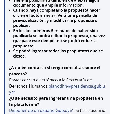
documento que amplíe información.
Cuando haya completado la propuesta hacer
clic en el botón Enviar. Verá una pantalla de
previsualización, y modificar la propuesta o
publicar.
En los los primeros 5 minutos de haber sido
publicada se podrá editar la propuesta, una vez
que pase este tiempo, no se podrá editar la
propuesta.
Se podrá ingresar todas las propuestas que se
desee.
¿A quién contacto si tengo consultas sobre el
proceso?
Enviar correo electrónico a la Secretaría de
Derechos Humanos
planddhh@presidencia.gub.u
y
(Abrir en una pestaña nueva)
¿Qué necesito para ingresar una propuesta en
la plataforma?
Disponer de un usuario Gub.uy
. Si tiene usuario