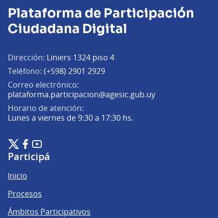
Plataforma de Participación
Ciudadana Digital
Dirección:
Liniers 1324 piso 4
Teléfono:
(+598) 2901 2929
Correo electrónico:
(Abrir en una pe
plataforma.participacion@agesic.gub.uy
Horario de atención:
Lunes a viernes de 9:30 a 17:30 hs.
Plataforma de Participación Ciudadana Digital en X
Plataforma de Participación Ciudadana Digital en Facebook
Plataforma de Participación Ciudadana Digital en YouTu
(Enlace externo)
(Enlace externo)
(Enlace externo)
Participá
Inicio
Procesos
Ámbitos Participativos